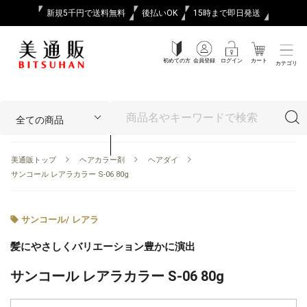
新規5千円で送料無料
後払いOK
15時まで即日発送
初めての方
会員登録
ログイン
カート
カテゴリ
美通販トップ
ヘアカラー剤
ヘアダイ
サンコール レアラカラー S-06 80g
サンコール
/
レアラ
髪にやさしくバリエーション豊かに演出
サンコール レアラカラー S-06 80g