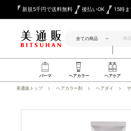
新規5千円で送料無料
後払いOK
15時
パーマ
ヘアカラー
ヘアケア
美通販トップ
ヘアカラー剤
ヘアダイ
サ