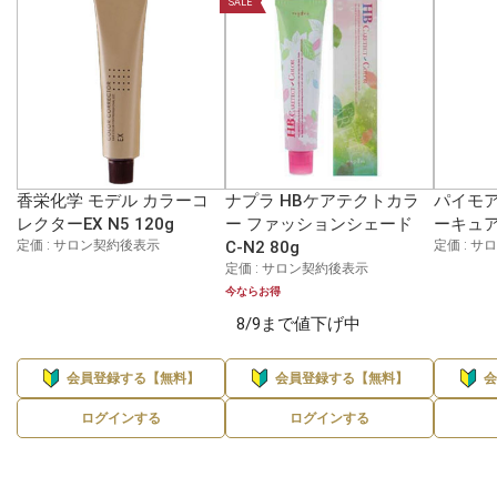
SALE
香栄化学 モデル カラーコ
ナプラ HBケアテクトカラ
パイモア
レクターEX N5 120g
ー ファッションシェード
ーキュア 
定価 : サロン契約後表示
C-N2 80g
定価 : 
定価 : サロン契約後表示
今ならお得
8/9まで値下げ中
会員登録する【無料】
会員登録する【無料】
ログインする
ログインする