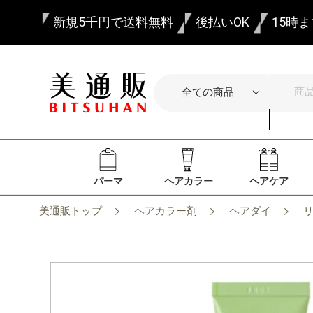
新規5千円で送料無料
後払いOK
15時
パーマ
ヘアカラー
ヘアケア
美通販トップ
ヘアカラー剤
ヘアダイ
リ