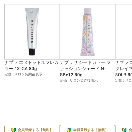
ナプラ エヌドットルフレカ
ナプラ ナシードカラー フ
ナプラ 
ラー 13-GA 80g
ァッションシェード N-
グレイフ
定価 : サロン契約後表示
SBe12 80g
8OLB 8
定価 : サロン契約後表示
定価 : 
会員登録する【無料】
会員登録する【無料】