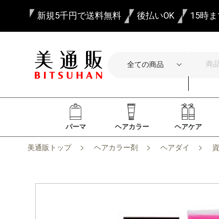
新規5千円で送料無料
後払いOK
15時
パーマ
ヘアカラー
ヘアケア
美通販トップ
ヘアカラー剤
ヘアダイ
資