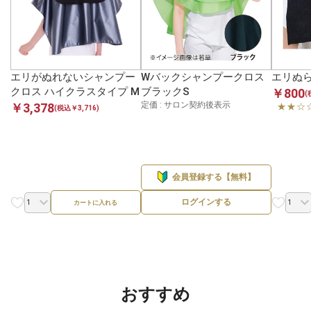
エリがぬれないシャンプー
Wバックシャンプークロス
エリぬ
クロス ハイクラスタイプ M
ブラックS
￥800
(
定価 : サロン契約後表示
￥3,378
★★☆
(税込￥3,716)
会員登録する【無料】
ログインする
カートに入れる
おすすめ