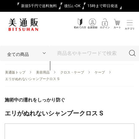
新規5千円で送料無料
後払いOK
15時まで即日発送
初めての方
会員登録
ログイン
カート
カテゴリ
美通販トップ
美容用品
クロス・ケープ
ケープ
エリがぬれないシャンプークロス S
施術中の濡れをしっかり防ぐ
エリがぬれないシャンプークロス S