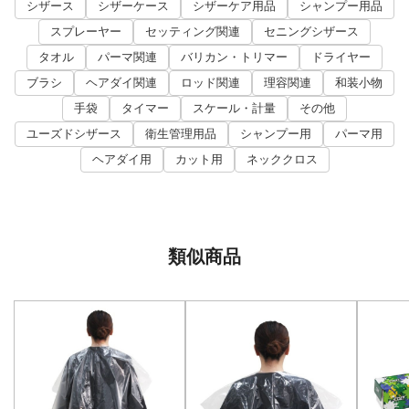
シザース
シザーケース
シザーケア用品
シャンプー用品
スプレーヤー
セッティング関連
セニングシザース
タオル
パーマ関連
バリカン・トリマー
ドライヤー
ブラシ
ヘアダイ関連
ロッド関連
理容関連
和装小物
手袋
タイマー
スケール・計量
その他
ユーズドシザース
衛生管理用品
シャンプー用
パーマ用
ヘアダイ用
カット用
ネッククロス
類似商品