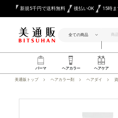
新規5千円で送料無料
後払いOK
15時
パーマ
ヘアカラー
ヘアケア
美通販トップ
ヘアカラー剤
ヘアダイ
資