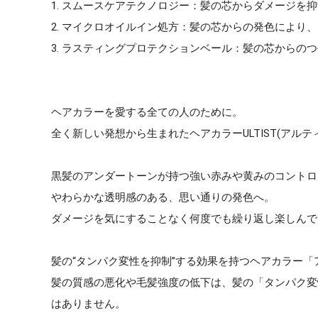
1. スムースケアテクノロジー：髪の芯からダメージを
2. マイクロオイルイン処方：髪の芯からの発色により
3. ラスティングプロテクションベール：髪の芯からの
ヘアカラーを愛する全ての人のために。
全く新しい発想から生まれたヘアカラーULTIST(アルテ
黒髪のアンダートーンが持つ強い赤みや黄みのコントロ
やわらかな透明感のある、思い通りの発色へ。
ダメージを気にすることなく何度でも繰り返し楽しんで
髪の“タンパク変性を抑制”する効果を持つヘアカラー「
髪の質感の悪化や毛髪強度の低下は、髪の「タンパク変
はありません。