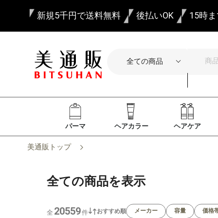
新規5千円で送料無料
後払いOK
15時
パーマ
ヘアカラー
ヘアケア
美通販トップ
全ての商品を表示
20559
メーカー
容量
価格
おすすめ順
全
件