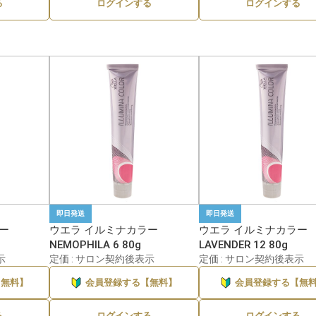
る
ログインする
ログインする
2
〜100ml・g未満
〜1,000円
100〜300ml・g
1,000〜3,000円
300〜500ml・g
3,000〜5,000円
500ml・g〜1L・kg
5,000〜10,000円
1L・kg以上
10,000円以上
即日発送
即日発送
ー
ウエラ イルミナカラー
ウエラ イルミナカラー
NEMOPHILA 6 80g
LAVENDER 12 80g
示
定価 : サロン契約後表示
定価 : サロン契約後表示
【無料】
会員登録する【無料】
会員登録する【無
る
ログインする
ログインする