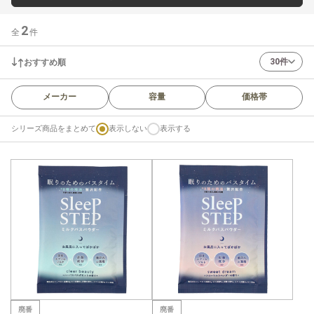
2
全
件
30件
おすすめ順
メーカー
容量
価格帯
シリーズ商品をまとめて
表示しない
表示する
廃番
廃番