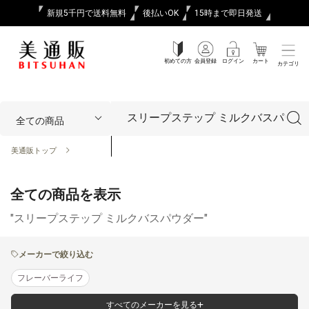
新規5千円で送料無料
後払いOK
15時まで即日発送
初めての方
会員登録
ログイン
カート
カテゴリ
美通販トップ
全ての商品を表示
"スリープステップ ミルクバスパウダー"
メーカーで絞り込む
フレーバーライフ
すべてのメーカーを見る