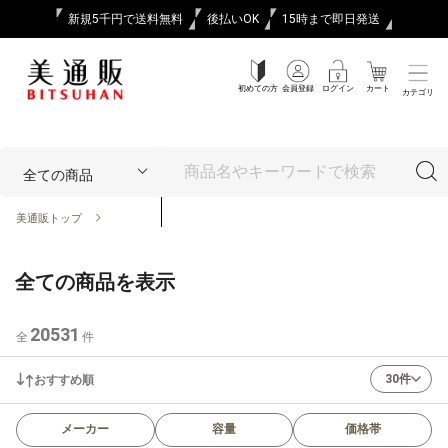
新規5千円で送料無料
後払いOK
15時まで即日発送
初めての方
会員登録
ログイン
カート
カテゴリ
美通販トップ
全ての商品を表示
20531
全
件
30件
おすすめ順
メーカー
容量
価格帯