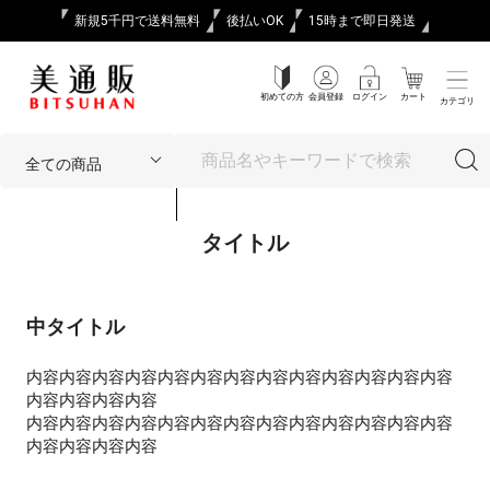
新規5千円で送料無料
後払いOK
15時まで即日発送
初めての方
会員登録
ログイン
カート
カテゴリ
タイトル
中タイトル
内容内容内容内容内容内容内容内容内容内容内容内容内容
内容内容内容内容
内容内容内容内容内容内容内容内容内容内容内容内容内容
内容内容内容内容