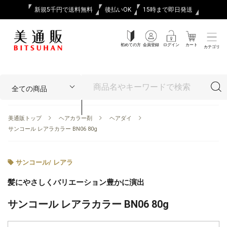
新規5千円で送料無料
後払いOK
15時まで即日発送
初めての方
会員登録
ログイン
カート
カテゴリ
美通販トップ
ヘアカラー剤
ヘアダイ
サンコール レアラカラー BN06 80g
サンコール
/
レアラ
髪にやさしくバリエーション豊かに演出
サンコール レアラカラー BN06 80g