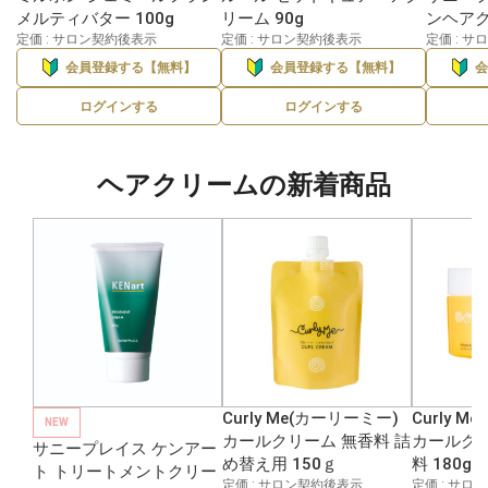
メルティバター 100g
リーム 90g
ンヘアク
定価 : サロン契約後表示
定価 : サロン契約後表示
定価 : 
会員登録する【無料】
会員登録する【無料】
ログインする
ログインする
ヘアクリームの新着商品
Curly Me(カーリーミー)
Curly 
NEW
カールクリーム 無香料 詰
カールク
サニープレイス ケンアー
め替え用 150ｇ
料 180g
ト トリートメントクリー
定価 : サロン契約後表示
定価 : サロ