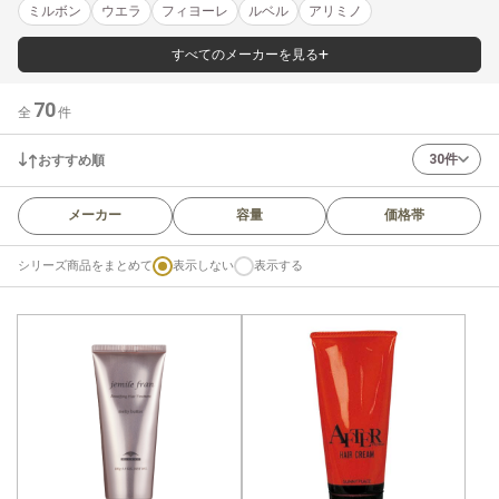
ミルボン
ウエラ
フィヨーレ
ルベル
アリミノ
すべてのメーカーを見る
70
全
件
30件
おすすめ順
メーカー
容量
価格帯
シリーズ商品をまとめて
表示しない
表示する