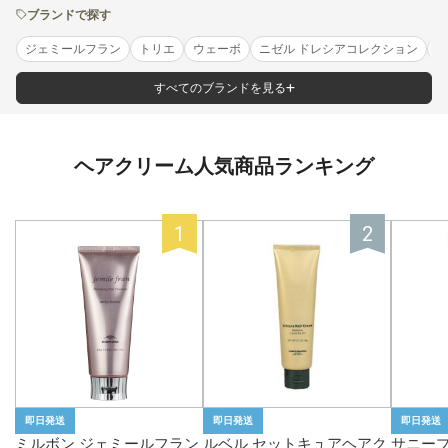
ブランドで探す
ジェミールフラン
トリエ
ウェーボ
ニゼル ドレシアコレクション
ス
すべてのブランドを見る
ヘアクリーム人気商品ランキング
即日発送
即日発送
即日発送
ミルボン ジェミールフラン
ルベル セットキュアヘアク
サニープ