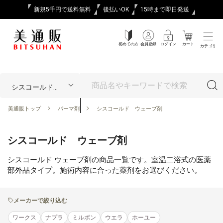
新規5千円で送料無料
後払いOK
15時まで即日発送
初めての方
会員登録
ログイン
カート
カテゴリ
美通販トップ
パーマ剤
シスコールド ウェーブ剤
シスコールド ウェーブ剤
シスコールド ウェーブ剤の商品一覧です。室温二浴式の医薬
部外品タイプ。施術内容に合った薬剤をお選びください。
メーカーで絞り込む
ワークス
ナプラ
ミルボン
ウエラ
ホーユー