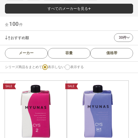
すべてのメーカーを見る
100
全
件
30件
おすすめ順
メーカー
容量
価格帯
シリーズ商品をまとめて
表示しない
表示する
SALE
SALE