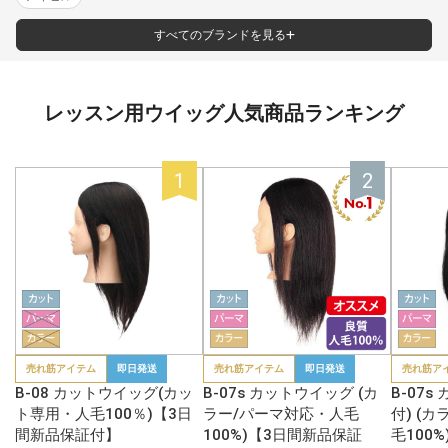
すべてのブランドを見る
レッスン用ウイッグ人気商品ランキング
売れ筋アイテム
即日発送
売れ筋アイテム
即日発送
売れ筋ア
B-08 カットウイッグ(カッ
B-07s カットウイッグ (カ
B-07
ト専用・人毛100％)【3日
ラー/パーマ対応・人毛
付) (
間新品保証付】
100%)【3日間新品保証
毛100