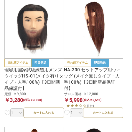
売れ筋アイテム
即日発送
売れ筋アイテム
即日発送
理容用国家試験練習用メンズ
NA-300 セットアップ用ウィ
ウイッグHS-01(メイク有りタ
ッグ (メイク無しタイプ・人
イプ・人毛100%)【3日間新
毛100%)【3日間新品保証
品保証付】
付】
定価 :
￥9,800
サロン価格 :
￥12,000
￥3,280
￥5,998
(税込￥3,608)
(税込￥6,598)
★★★☆☆
(3件)
カートに入れる
カートに入れる