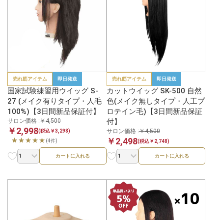
売れ筋アイテム
即日発送
売れ筋アイテム
即日発送
国家試験練習用ウイッグ S-
カットウイッグ SK-500 自然
27 (メイク有りタイプ・人毛
色(メイク無しタイプ・人工プ
100%)【3日間新品保証付】
ロテイン毛)【3日間新品保証
サロン価格 :
￥4,500
付】
￥2,998
サロン価格 :
￥4,500
(税込￥3,298)
￥2,498
★★★★★
(4件)
(税込￥2,748)
カートに入れる
カートに入れる