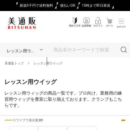
新規5千円で送料無料
後払いOK
15時まで即日発送
初めての方
会員登録
ログイン
カート
カテゴリ
美通販トップ
レッスン用ウイッグ
レッスン用ウイッグ
レッスン用ウィッグの商品一覧です。プロ向け、業務用の練
習用ウィッグを豊富に取り揃えております。クランプもこち
らです。
スワイプで表示
全3件