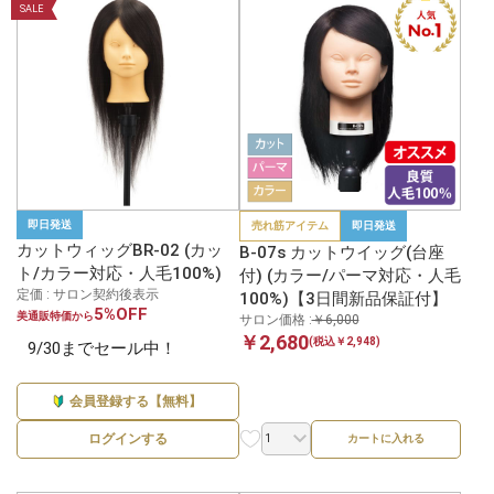
SALE
即日発送
売れ筋アイテム
即日発送
カットウィッグBR-02 (カッ
B-07s カットウイッグ(台座
ト/カラー対応・人毛100%)
付) (カラー/パーマ対応・人毛
定価 : サロン契約後表示
100%)【3日間新品保証付】
5%OFF
美通販特価から
サロン価格 :
￥6,000
￥2,680
(税込￥2,948)
9/30までセール中！
会員登録する【無料】
ログインする
カートに入れる