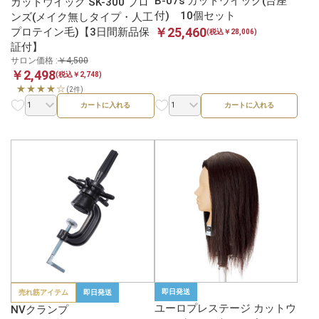
B-07s カットウイッグ(台座
カットウイッグ SK-300 ブロ
付) 10個セット
ンズ(メイク無しタイプ・人工
￥25,460
プロテイン毛)【3日間新品保
(税込￥28,006)
証付】
サロン価格 :
￥4,500
￥2,498
(税込￥2,748)
★★★★☆
(2件)
カートに入れる
カートに入れる
即日発送
売れ筋アイテム
即日発送
ユーロプレステージ カットウ
NVクランプ