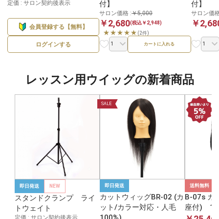
定価 : サロン契約後表示
付】
付】
サロン価格 :
￥5,000
サロン価格 
￥2,680
￥2,68
(税込￥2,948)
会員登録する【無料】
★★★★★
(2件)
ログインする
カートに入れる
レッスン用ウイッグの新着商品
SALE
即日発送
送料無料
即日発送
NEW
カットウィッグBR-02 (カ
B-07s 
スタンドクランプ ライ
ット/カラー対応・人毛
座付) 1
トウェイト
100%)
￥25,46
定価 : サロン契約後表示