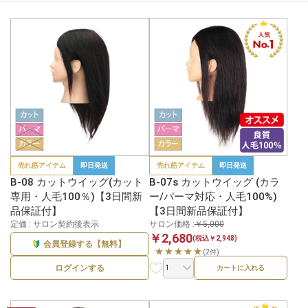
売れ筋アイテム
即日発送
売れ筋アイテム
即日発送
B-08 カットウイッグ(カット
B-07s カットウイッグ (カラ
専用・人毛100％)【3日間新
ー/パーマ対応・人毛100%)
品保証付】
【3日間新品保証付】
定価 : サロン契約後表示
サロン価格 :
￥5,000
￥2,680
(税込￥2,948)
会員登録する【無料】
★★★★★
(2件)
ログインする
カートに入れる