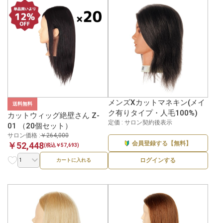
メンズXカットマネキン(メイ
送料無料
ク有りタイプ・人毛100%)
カットウィッグ絶壁さん Z-
定価 : サロン契約後表示
01 （20個セット）
サロン価格 :
￥264,000
会員登録する【無料】
￥52,448
(税込￥57,693)
ログインする
カートに入れる