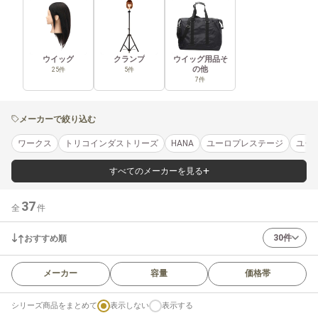
ウイッグ
クランプ
ウイッグ用品そ
の他
25件
5件
7件
メーカーで絞り込む
ワークス
トリコインダストリーズ
HANA
ユーロプレステージ
ユー
すべてのメーカーを見る
37
全
件
30件
おすすめ順
メーカー
容量
価格帯
シリーズ商品をまとめて
表示しない
表示する