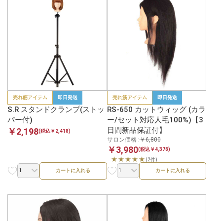
売れ筋アイテム
即日発送
売れ筋アイテム
即日発送
S.R スタンドクランプ(ストッ
RS-650 カットウィッグ (カラ
パー付)
ー/セット対応人毛100%)【3
日間新品保証付】
￥2,198
(税込￥2,418)
サロン価格 :
￥6,800
￥3,980
(税込￥4,378)
★★★★★
(2件)
カートに入れる
カートに入れる