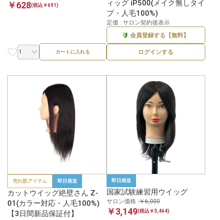
ィッグ iP500(メイク無しタイ
￥628
(税込￥691)
プ・人毛100%)
定価 : サロン契約後表示
会員登録する【無料】
ログインする
カートに入れる
即日発送
売れ筋アイテム
即日発送
国家試験練習用ウイッグ
カットウイッグ絶壁さん Z-
サロン価格 :
￥6,000
01(カラー対応・人毛100%)
￥3,149
(税込￥3,464)
【3日間新品保証付】