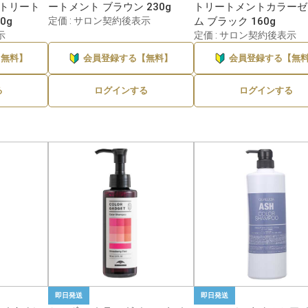
ートリート
ートメント ブラウン 230g
トリートメントカラーゼ
0g
定価 : サロン契約後表示
ム ブラック 160g
カラタス
デミ
1件
示
定価 : サロン契約後表示
ナッシュ
ナンバースリー
1件
【無料】
会員登録する【無料】
会員登録する【無
ルウ
レブロン
1件
る
ログインする
ログインする
ロレアル
1件
即日発送
即日発送