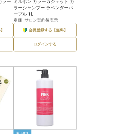
カラー
ミルボン カラーガジェット カ
ラーシャンプー ラベンダーパ
ープル 1L
定価 : サロン契約後表示
料】
会員登録する【無料】
ログインする
即日発送