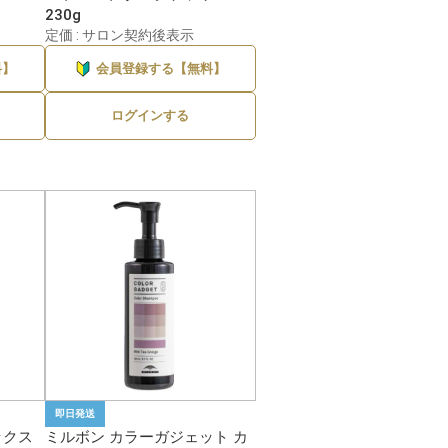
230g
定価 : サロン契約後表示
料】
会員登録する【無料】
8件
ログインする
1件
8件
4件
4件
3件
2件
2件
2件
即日発送
ックス
ミルボン カラーガジェット カ
1件