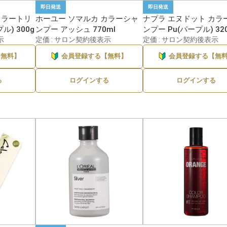
即日発送
即日発送
カラートリ
ホーユー ソマルカ カラーシャ
ナプラ エヌドット カラ
ル) 300g
ンプー アッシュ 770ml
ンプー Pu(パープル) 32
示
定価 : サロン契約後表示
定価 : サロン契約後表示
【無料】
会員登録する【無料】
会員登録する【無
る
ログインする
ログインする