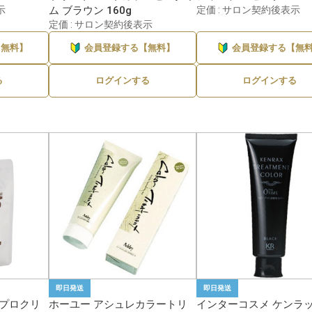
示
ム ブラウン 160g
定価 : サロン契約後表示
定価 : サロン契約後表示
2
〜100ml・g未満
〜1,000円
【無料】
会員登録する【無料】
会員登録する【無
パイモア
ホーユー
21件
1
100〜300ml・g
1,000〜3,000円
る
ログインする
ログインする
KYOGOKU
ミルボン
13件
1
300〜500ml・g
3,000〜5,000円
シュワルツコフ
フィヨーレ
9件
500ml・g〜1L・kg
5,000〜10,000円
アペティート
アレス
4件
1L・kg以上
10,000円以上
イリヤ
クリップジョイント
4件
ナプラ
ピアセラボ
3件
ルベル
YSパーク
3件
アリミノ
インターコスメ
2件
ウエラ
ボヤージュコスメティック
2件
即日発送
即日発送
 プロクリ
ホーユー アシュレカラートリ
インターコスメ ケンラ
リアル
b-ex(ビーエックス)
2件