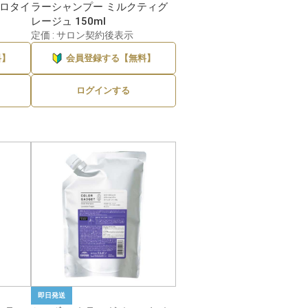
ロタイ
ラーシャンプー ミルクティグ
レージュ 150ml
1件
定価 : サロン契約後表示
1件
料】
会員登録する【無料】
1件
ログインする
即日発送