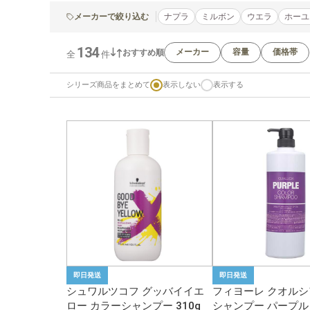
メーカーで絞り込む
ナプラ
ミルボン
ウエラ
ホーユ
134
メーカー
容量
価格帯
おすすめ順
全
件
シリーズ商品をまとめて
表示しない
表示する
即日発送
即日発送
シュワルツコフ グッバイイエ
フィヨーレ クオルシ
ロー カラーシャンプー 310g
シャンプー パープル 