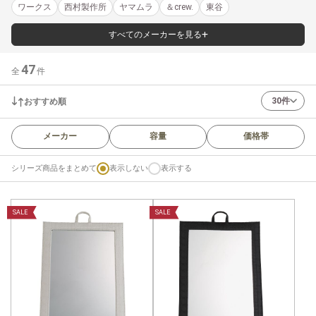
ワークス
西村製作所
ヤマムラ
＆crew.
東谷
すべてのメーカーを見る
47
全
件
30件
おすすめ順
メーカー
容量
価格帯
シリーズ商品をまとめて
表示しない
表示する
SALE
SALE