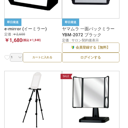
即日発送
即日発送
e-mirror (イーミラー)
ヤマムラ 一面バックミラー
定価 :
￥2,600
YBM-2072 ブラック
￥1,680
定価 : サロン契約後表示
(税込￥1,848)
会員登録する【無料】
ログインする
カートに入れる
SALE