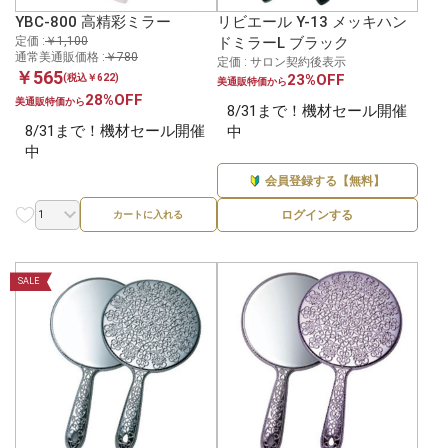
YBC-800 高精彩ミラー
リビエール Y-13 メッキハン
定価 :
￥1,100
ドミラーL ブラック
通常美通販価格 :
￥780
定価 : サロン契約後表示
￥565
23%OFF
(税込￥622)
美通販特価から
28%OFF
美通販特価から
8/31まで！機材セール開催
8/31まで！機材セール開催
中
中
会員登録する【無料】
ログインする
カートに入れる
SALE