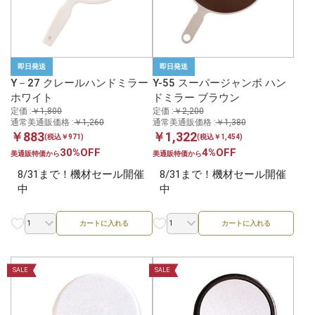
即日発送
即日発送
Y－27 クレールハンドミラー
Y-55 スーパージャンボ ハン
ホワイト
ドミラー ブラウン
定価 :
￥1,800
定価 :
￥2,200
通常美通販価格 :
￥1,260
通常美通販価格 :
￥1,380
￥883
￥1,322
(税込￥971)
(税込￥1,454)
30%OFF
4%OFF
美通販特価から
美通販特価から
8/31まで！機材セール開催
8/31まで！機材セール開催
中
中
カートに入れる
カートに入れる
SALE
SALE