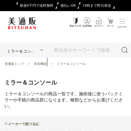
新規5千円で送料無料
後払いOK
15時まで即日発送
初めての方
会員登録
ログイン
カート
カテゴリ
美通販トップ
美容機器
ミラー＆コンソール
ミラー＆コンソール
ミラー＆コンソールの商品一覧です。施術後に使うバックミ
ラーや手鏡の商品群になります。種類などからお選びくださ
い。
メーカーで絞り込む