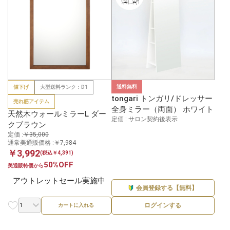
送料無料
値下げ
大型送料ランク：D1
tongari トンガリ/ドレッサー
売れ筋アイテム
全身ミラー（両面） ホワイト
天然木ウォールミラーL ダー
定価 : サロン契約後表示
クブラウン
定価 :
￥35,000
通常美通販価格 :
￥7,984
￥3,992
(税込￥4,391)
50%OFF
美通販特価から
アウトレットセール実施中
会員登録する【無料】
ログインする
カートに入れる