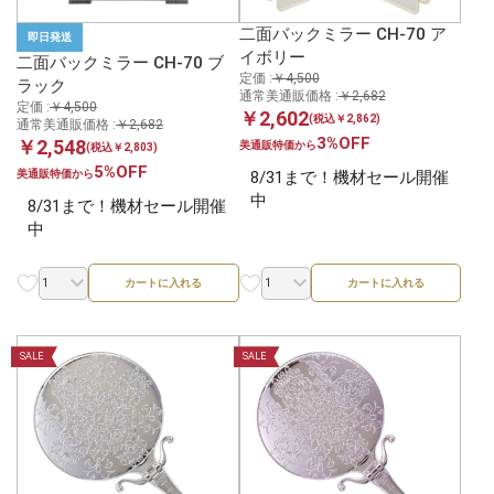
二面バックミラー CH-70 ア
即日発送
イボリー
二面バックミラー CH-70 ブ
定価 :
￥4,500
ラック
通常美通販価格 :
￥2,682
定価 :
￥4,500
￥2,602
(税込￥2,862)
通常美通販価格 :
￥2,682
3%OFF
￥2,548
美通販特価から
(税込￥2,803)
5%OFF
美通販特価から
8/31まで！機材セール開催
中
8/31まで！機材セール開催
中
カートに入れる
カートに入れる
SALE
SALE