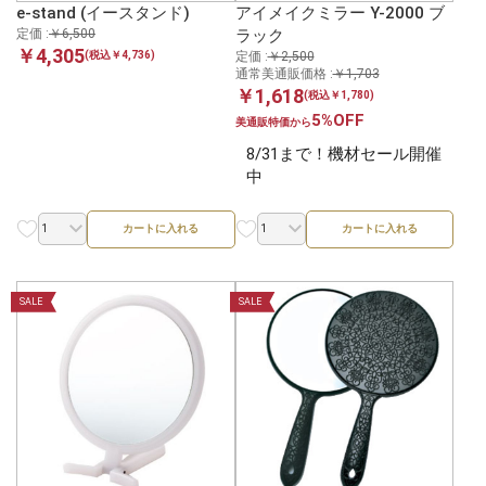
e-stand (イースタンド)
アイメイクミラー Y-2000 ブ
定価 :
￥6,500
ラック
￥4,305
定価 :
￥2,500
(税込￥4,736)
通常美通販価格 :
￥1,703
￥1,618
(税込￥1,780)
5%OFF
美通販特価から
8/31まで！機材セール開催
中
カートに入れる
カートに入れる
SALE
SALE