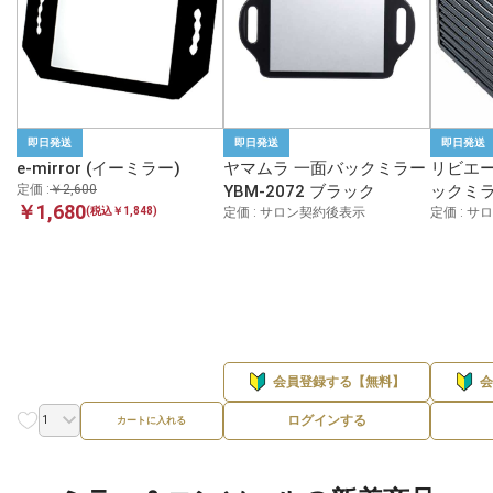
即日発送
即日発送
即日発送
e-mirror (イーミラー)
ヤマムラ 一面バックミラー
リビエー
定価 :
￥2,600
YBM-2072 ブラック
ックミラ
￥1,680
定価 : サロン契約後表示
定価 : 
(税込￥1,848)
会員登録する【無料】
ログインする
カートに入れる