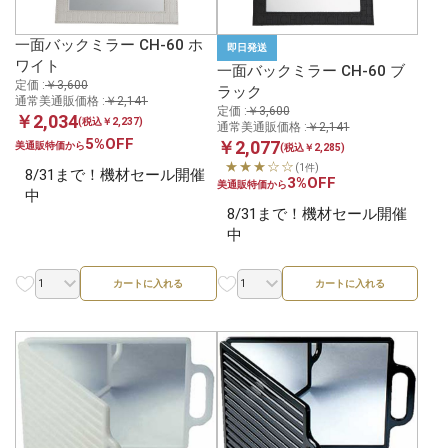
一面バックミラー CH-60 ホ
即日発送
ワイト
一面バックミラー CH-60 ブ
定価 :
￥3,600
ラック
通常美通販価格 :
￥2,141
定価 :
￥3,600
￥2,034
(税込￥2,237)
通常美通販価格 :
￥2,141
5%OFF
￥2,077
美通販特価から
(税込￥2,285)
★★★☆☆
(1件)
8/31まで！機材セール開催
3%OFF
美通販特価から
中
8/31まで！機材セール開催
中
カートに入れる
カートに入れる