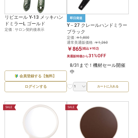
リビエール Y-13 メッキハン
即日発送
ドミラーL ゴールド
Y－27 クレールハンドミラー
定価 : サロン契約後表示
ブラック
定価 :
￥1,800
通常美通販価格 :
￥1,260
￥865
(税込￥952)
31%OFF
美通販特価から
8/31まで！機材セール開催
中
会員登録する【無料】
ログインする
カートに入れる
SALE
SALE