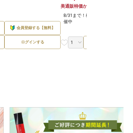
20%OFF
美通販特価から
美通販
8/31まで！機材セール開
8/3
催中
催中
会員登録する【無料】
ログインする
カートに入れる