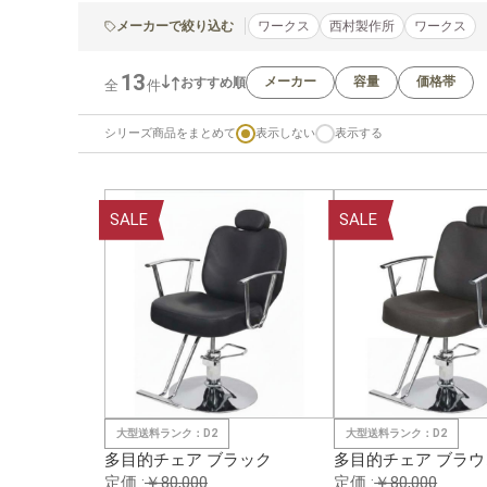
メーカーで絞り込む
ワークス
西村製作所
ワークス
13
メーカー
容量
価格帯
おすすめ順
全
件
シリーズ商品をまとめて
表示しない
表示する
SALE
SALE
大型送料ランク：D2
大型送料ランク：D2
多目的チェア ブラック
多目的チェア ブラウ
定価 :
￥80,000
定価 :
￥80,000