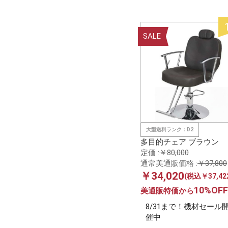
SALE
大型送料ランク：D2
多目的チェア ブラウン
定価 :
￥80,000
通常美通販価格 :
￥37,800
￥34,020
(税込￥37,42
10%OFF
美通販特価から
8/31まで！機材セール
催中