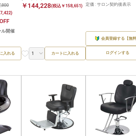
定価 : サロン契約後表示
￥144,228
,800
(税込￥158,651)
2
,422)
〜100ml・g未満
〜1,000円
OFF
ワークス
西村製作所
2件
100〜300ml・g
1,000〜3,000円
ール開催
ワークス
1件
会員登録する【無
300〜500ml・g
3,000〜5,000円
ログインする
に入れる
カートに入れる
500ml・g〜1L・kg
5,000〜10,000円
1L・kg以上
10,000円以上