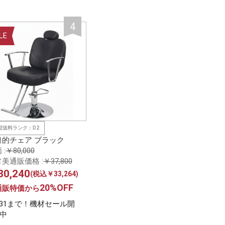
LE
型送料ランク：D2
目的チェア ブラック
 :
￥80,000
美通販価格 :
￥37,800
0,240
(税込￥33,264)
20%OFF
通販特価から
/31まで！機材セール開
中