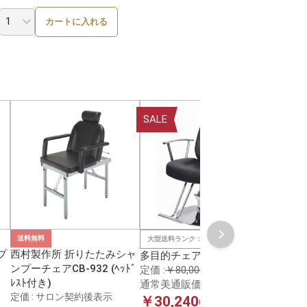
カートに入れる
SALE
SALE
送料無料
大型送料ランク：D2
大型送料
プ
西村製作所 折りたたみシャ
多目的チェア ブラック
多目的
ンプーチェアCB-932 (ﾍｯﾄﾞ
定価 :
￥80,000
定価 :
￥8
ﾚｽﾄ付き)
通常美通販価格 :
￥37,800
通常美通
定価 : サロン契約後表示
￥30,240
￥34,
(税込￥33,264)