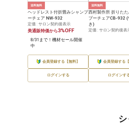
送料無料
送料無料
ヘッドレスト付折畳みシャンプ
西村製作所 折りた
ーチェア NW-932
プーチェアCB-932 (ﾍ
定価 : サロン契約後表示
き)
3%OFF
定価 : サロン契約後表
美通販特価から
8/31まで！機材セール開催
中
会員登録する【無料】
会員登録する
ログインする
ログインす
シ