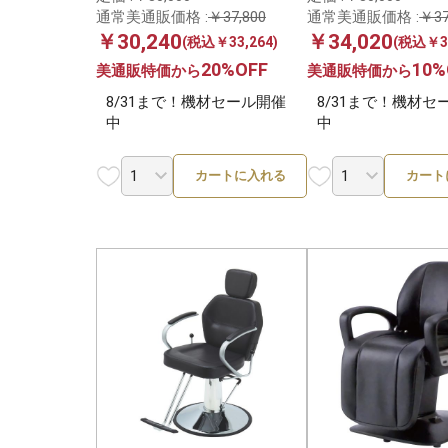
通常美通販価格 :
￥37,800
通常美通販価格 :
￥37
￥30,240
￥34,020
1
(税込￥33,264)
(税込￥37
20%OFF
10%
美通販特価から
美通販特価から
8/31まで！機材セール開催
8/31まで！機材セ
中
中
カートに入れる
カート