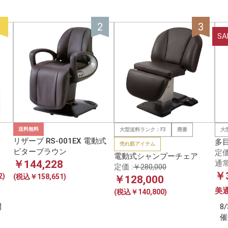
SA
送料無料
大型送料ランク：F3
廃番
大
リザーブ RS-001EX 電動式
多
売れ筋アイテム
ビターブラウン
定価
電動式シャンプーチェア
￥144,228
通常
定価 :
￥280,000
￥3
2)
(税込￥158,651)
￥128,000
美
(税込￥140,800)
開
8
催