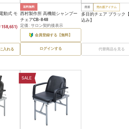
送料無料
廃番
売れ筋アイテム
 電動式 モ
西村製作所 高機能シャンプー
多目的チェア ブラック
チェアCB-848
込み】
定価 : サロン契約後表示
158,651)
会員登録する【無料】
ログインする
に入れる
代替商品を見る
SALE