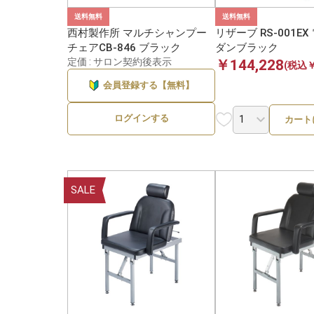
送料無料
送料無料
西村製作所 マルチシャンプー
リザーブ RS-001EX
チェアCB-846 ブラック
ダンブラック
定価 : サロン契約後表示
￥144,228
(税込￥
会員登録する【無料】
ログインする
カート
SALE