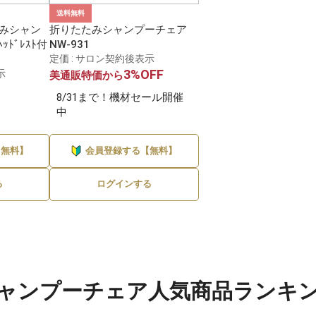
送料無料
たみシャン
折りたたみシャンプーチェア
ｯﾄﾞﾚｽﾄ付
NW-931
定価 : サロン契約後表示
3%OFF
示
美通販特価から
8/31まで！機材セール開催
中
【無料】
会員登録する【無料】
る
ログインする
ャンプーチェア人気商品ランキ