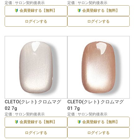
定価 : サロン契約後表示
定価 : サロン契約後表示
会員登録する【無料】
会員登録する【無料】
ログインする
ログインする
CLETO(クレト) クロムマグ
CLETO(クレト) クロムマグ
02 7g
01 7g
定価 : サロン契約後表示
定価 : サロン契約後表示
会員登録する【無料】
会員登録する【無料】
ログインする
ログインする