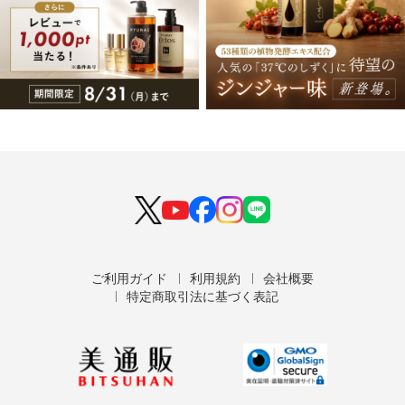
ご利用ガイド
利用規約
会社概要
特定商取引法に基づく表記