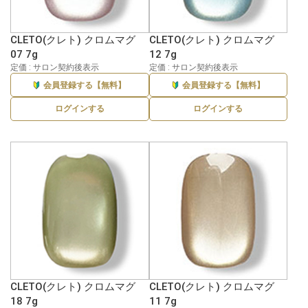
CLETO(クレト) クロムマグ
CLETO(クレト) クロムマグ
07 7g
12 7g
定価 : サロン契約後表示
定価 : サロン契約後表示
会員登録する【無料】
会員登録する【無料】
ログインする
ログインする
CLETO(クレト) クロムマグ
CLETO(クレト) クロムマグ
18 7g
11 7g