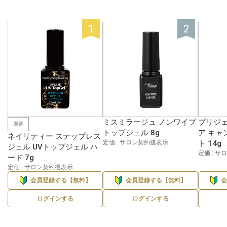
ミスミラージュ ノンワイプ
プリジェ
廃番
トップジェル 8g
ア キャ
ネイリティー ステップレス
定価 : サロン契約後表示
ト 14g
ジェル UVトップジェル ハ
定価 : 
ード 7g
定価 : サロン契約後表示
会員登録する【無料】
会員登録する【無料】
ログインする
ログインする