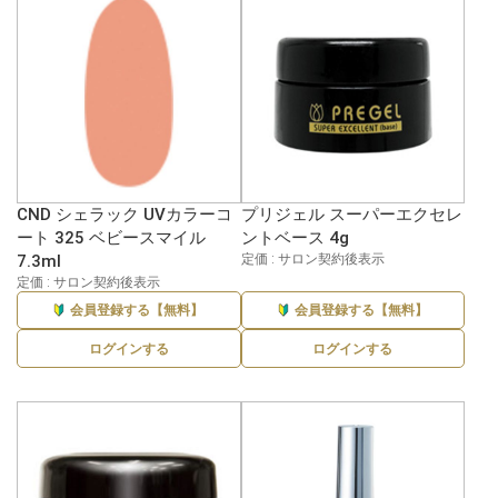
CND シェラック UVカラーコ
プリジェル スーパーエクセレ
ート 325 ベビースマイル
ントベース 4g
7.3ml
定価 : サロン契約後表示
定価 : サロン契約後表示
会員登録する【無料】
会員登録する【無料】
ログインする
ログインする