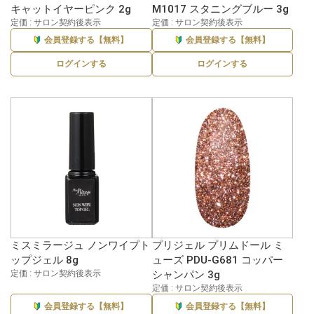
キャットイヤーピンク 2g
M1017 スタニングブルー 3g
定価 : サロン契約後表示
定価 : サロン契約後表示
会員登録する【無料】
会員登録する【無料】
ログインする
ログインする
ミスミラージュ ノンワイプト
プリジェル プリムドール ミ
ップジェル 8g
ューズ PDU-G681 コッパー
定価 : サロン契約後表示
シャンパン 3g
定価 : サロン契約後表示
会員登録する【無料】
会員登録する【無料】