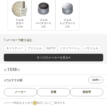
ジェル
ジェル
ジェル
カラー
ベースコート
トップコート
1324件
18件
25件
メーカーで絞り込む
ネイリティー
プリジェル
CLETO
ミスミラージュ
パラジェル
すべてのメーカーを見る
1538
全
件
30件
おすすめ順
メーカー
容量
価格帯
シリーズ商品をまとめて
表示しない
表示する