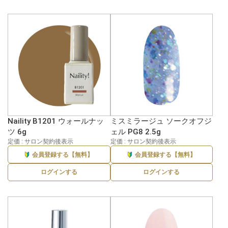
Naility B1201 ウォールナッ
ミスミラージュ ソークオフジ
ツ 6g
ェル PG8 2.5g
定価 : サロン契約後表示
定価 : サロン契約後表示
会員登録する【無料】
会員登録する【無料】
ログインする
ログインする