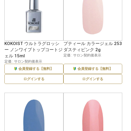
KOKOIST ウルトラグロッシ
プティール カラージェル 253
ー ノンワイプトップコートジ
ダスティピンク 2g
ェル 15ml
定価 : サロン契約後表示
定価 : サロン契約後表示
会員登録する【無料】
会員登録する【無料】
ログインする
ログインする