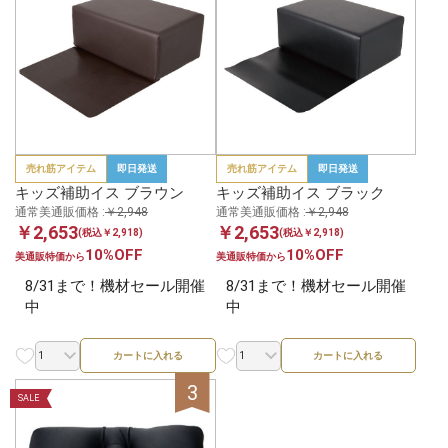
売れ筋アイテム
即日発送
売れ筋アイテム
即日発送
キッズ補助イス ブラウン
キッズ補助イス ブラック
通常美通販価格 :
￥2,948
通常美通販価格 :
￥2,948
￥2,653
￥2,653
(税込￥2,918)
(税込￥2,918)
10%OFF
10%OFF
美通販特価から
美通販特価から
8/31まで！機材セール開催
8/31まで！機材セール開催
中
中
カートに入れる
カートに入れる
SALE