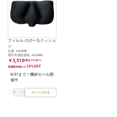
フィルル のびーるクッショ
ン
定価 :
￥6,000
通常美通販価格 :
￥3,900
￥3,510
(税込￥3,861)
10%OFF
美通販特価から
8/31まで！機材セール開
催中
カートに入れる