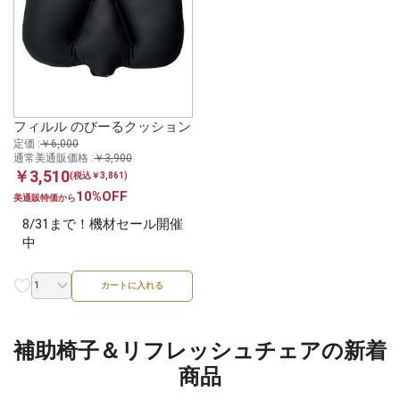
フィルル のびーるクッション
定価 :
￥6,000
通常美通販価格 :
￥3,900
￥3,510
(税込￥3,861)
10%OFF
美通販特価から
8/31まで！機材セール開催
中
カートに入れる
補助椅子＆リフレッシュチェアの新着
商品