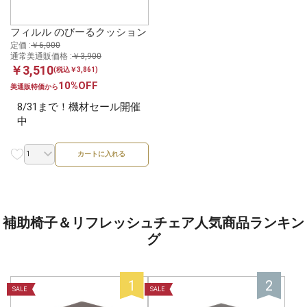
フィルル のびーるクッション
定価 :
￥6,000
通常美通販価格 :
￥3,900
￥3,510
(税込￥3,861)
10%OFF
美通販特価から
8/31まで！機材セール開催
中
カートに入れる
補助椅子＆リフレッシュチェア人気商品ランキン
グ
SALE
SALE