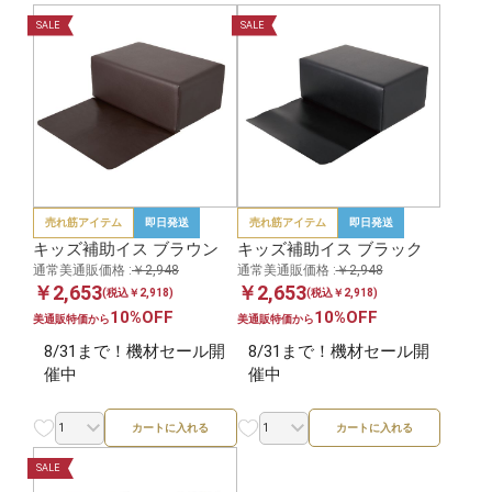
SALE
SALE
売れ筋アイテム
即日発送
売れ筋アイテム
即日発送
キッズ補助イス ブラウン
キッズ補助イス ブラック
通常美通販価格 :
￥2,948
通常美通販価格 :
￥2,948
￥2,653
￥2,653
(税込￥2,918)
(税込￥2,918)
10%OFF
10%OFF
美通販特価から
美通販特価から
8/31まで！機材セール開
8/31まで！機材セール開
催中
催中
カートに入れる
カートに入れる
SALE