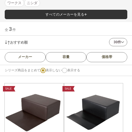
ワークス
ニシダ
すべてのメーカーを見る
3
全
件
30件
おすすめ順
メーカー
容量
価格帯
シリーズ商品をまとめて
表示しない
表示する
SALE
SALE