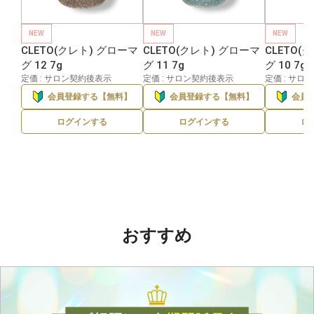
NEW
NEW
NEW
CLETO(クレト) グローマ
CLETO(クレト) グローマ
CLETO(
グ 12 7g
グ 11 7g
グ 10 7g
定価 : サロン契約後表示
定価 : サロン契約後表示
定価 : サロ
会員登録する【無料】
会員登録する【無料】
会員
ログインする
ログインする
ロ
おすすめ