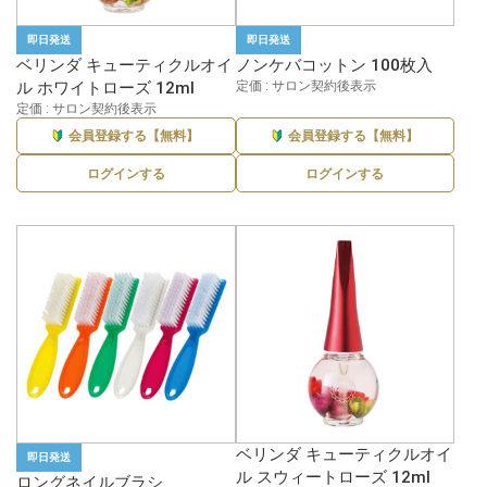
即日発送
即日発送
ベリンダ キューティクルオイ
ノンケバコットン 100枚入
ル ホワイトローズ 12ml
定価 : サロン契約後表示
定価 : サロン契約後表示
会員登録する【無料】
会員登録する【無料】
ログインする
ログインする
ベリンダ キューティクルオイ
即日発送
ル スウィートローズ 12ml
ロングネイルブラシ