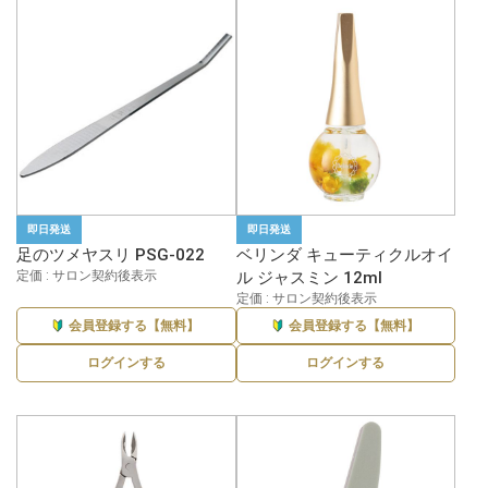
即日発送
即日発送
足のツメヤスリ PSG-022
ベリンダ キューティクルオイ
定価 : サロン契約後表示
ル ジャスミン 12ml
定価 : サロン契約後表示
会員登録する【無料】
会員登録する【無料】
ログインする
ログインする