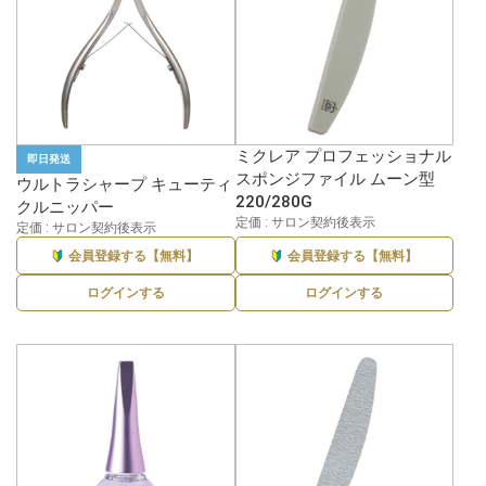
ミクレア プロフェッショナル
即日発送
スポンジファイル ムーン型
ウルトラシャープ キューティ
220/280G
クルニッパー
定価 : サロン契約後表示
定価 : サロン契約後表示
会員登録する【無料】
会員登録する【無料】
ログインする
ログインする