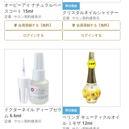
オーピーアイ ナチュラルベー
即日発送
スコート 15ml
クリスタルネイルシャイナー
定価 : サロン契約後表示
定価 : サロン契約後表示
会員登録する【無料】
会員登録する【無料】
ログインする
ログインする
ドクターネイル ディープセラ
即日発送
ム 6.6ml
ベリンダ キューティクルオイ
定価 : サロン契約後表示
ル ミモザ 12ml
定価 : サロン契約後表示