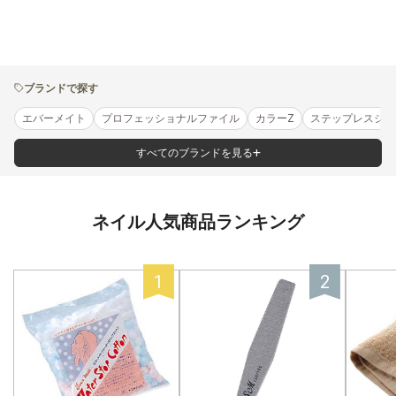
ブランドで探す
エバーメイト
プロフェッショナルファイル
カラーZ
ステップレスジェ
すべてのブランドを見る
ネイル人気商品ランキング