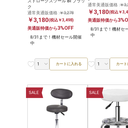
ストロークスツール Bi ブラッ
通常美通販価格 :
￥3,
ク
￥3,180
1
(税込￥3,4
通常美通販価格 :
￥3,278
￥3,180
3%O
(税込￥3,498)
美通販特価から
3%OFF
美通販特価から
8/31まで！機材セ
中
8/31まで！機材セール開催
中
カートに入れる
カート
SALE
SALE