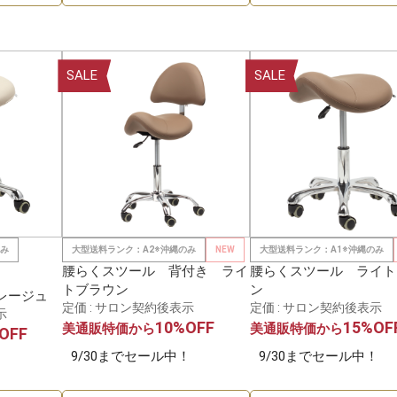
SALE
SALE
のみ
大型送料ランク：A2※沖縄のみ
NEW
大型送料ランク：A1※沖縄のみ
腰らくスツール 背付き ライ
腰らくスツール ライト
トブラウン
ン
レージュ
定価 : サロン契約後表示
定価 : サロン契約後表示
示
10%OFF
15%OF
美通販特価から
美通販特価から
OFF
9/30までセール中！
9/30までセール中！
！