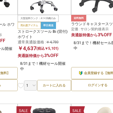
送料無料
大型送料ランク：A1※沖縄のみ
ラウンドキャスタースツ
ール ホワ
売れ筋アイテム
即日発送
定価 : サロン契約後表示
ストロークスツール Bi (背付)
3%OFF
示
美通販特価から
ホワイト
FF
通常美通販価格 :
￥4,780
8/31まで！機材セール
￥4,637
中
ール開催
(税込￥5,101)
3%OFF
美通販特価から
8/31まで！機材セール開催
中
【無料】
会員登録する【無
る
ログインする
カートに入れる
SALE
SALE