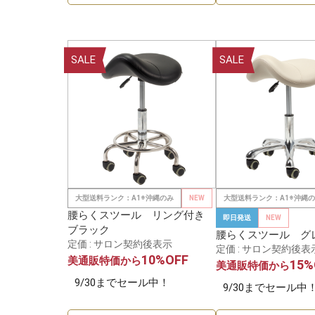
SALE
SALE
大型送料ランク：A1※沖縄のみ
NEW
大型送料ランク：A1※沖縄
腰らくスツール リング付き
即日発送
NEW
ブラック
腰らくスツール グ
定価 : サロン契約後表示
定価 : サロン契約後表
10%OFF
美通販特価から
15%
美通販特価から
9/30までセール中！
9/30までセール中