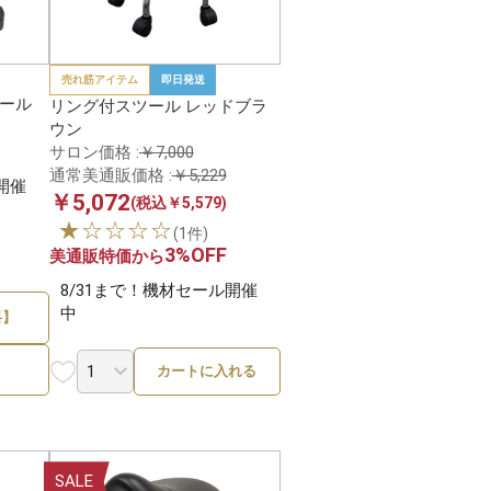
売れ筋アイテム
即日発送
ール
リング付スツール レッドブラ
ウン
サロン価格 :
￥7,000
通常美通販価格 :
￥5,229
開催
￥5,072
(税込￥5,579)
★☆☆☆☆
(1件)
3%OFF
美通販特価から
8/31まで！機材セール開催
中
料】
カートに入れる
SALE