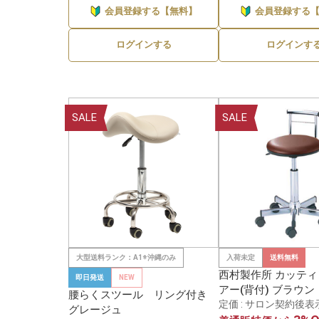
会員登録する【無料】
会員登録する
ログインする
ログインす
SALE
SALE
大型送料ランク：A1※沖縄のみ
入荷未定
送料無料
西村製作所 カッテ
即日発送
NEW
アー(背付) ブラウン
腰らくスツール リング付き
定価 : サロン契約後表
グレージュ