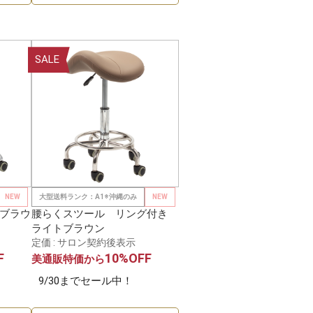
SALE
NEW
大型送料ランク：A1※沖縄のみ
NEW
ブラウ
腰らくスツール リング付き
ライトブラウン
定価 : サロン契約後表示
F
10%OFF
美通販特価から
9/30までセール中！