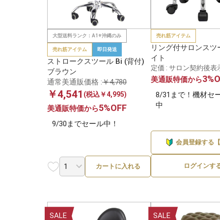
大型送料ランク：A1※沖縄のみ
売れ筋アイテム
リング付サロンスツ
売れ筋アイテム
即日発送
イト
ストロークスツール Bi (背付)
定価 : サロン契約後表
ブラウン
3%O
美通販特価から
通常美通販価格 :
￥4,780
￥4,541
(税込￥4,995)
8/31まで！機材セ
中
5%OFF
美通販特価から
9/30までセール中！
会員登録する
ログインす
カートに入れる
SALE
SALE