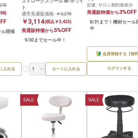
ストロークスツール Bi ホワイ
278
定価 : サロン契約後表示
ト
3%OFF
美通販特価から
2
98)
〜100ml・g未満
〜1,000円
通常美通販価格 :
￥3,278
￥3,114
FF
(税込￥3,425)
8/31まで！機材セール
ワークス
西村製作所
21件
2
100〜300ml・g
1,000〜3,000円
中
5%OFF
美通販特価から
ール開催
9/30までセール中！
300〜500ml・g
3,000〜5,000円
会員登録する【無
500ml・g〜1L・kg
5,000〜10,000円
ログインする
に入れる
カートに入れる
1L・kg以上
10,000円以上
SALE
SALE