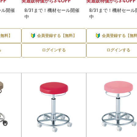
FF
3%OFF
3%OFF
美通販特価から
美通販特価から
ール開催
8/31まで！機材セール開催
8/31まで！機材セール
中
中
【無料】
会員登録する【無料】
会員登録する【無
る
ログインする
ログインする
メーカーを選んでブランドへ進む
ブランドを選ぶ →