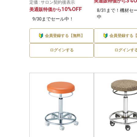
3%O
美通販特価から
定価 : サロン契約後表示
10%OFF
美通販特価から
8/31まで！機材セ
中
9/30までセール中！
会員登録する【無料】
会員登録する
ログインする
ログインす