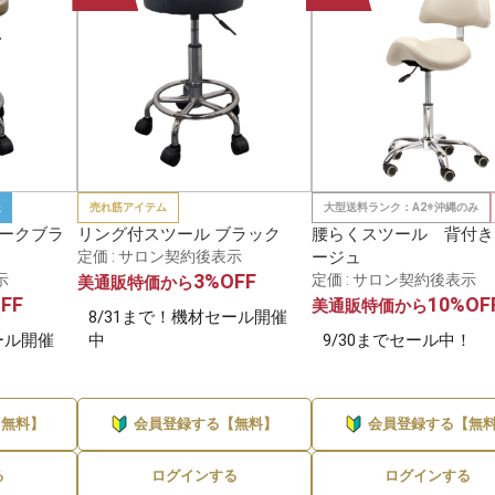
送
売れ筋アイテム
大型送料ランク：A2※沖縄のみ
ダークブラ
リング付スツール ブラック
腰らくスツール 背付き
定価 : サロン契約後表示
ージュ
3%OFF
示
定価 : サロン契約後表示
美通販特価から
FF
10%OF
美通販特価から
8/31まで！機材セール開催
ール開催
中
9/30までセール中！
【無料】
会員登録する【無料】
会員登録する【無
る
ログインする
ログインする