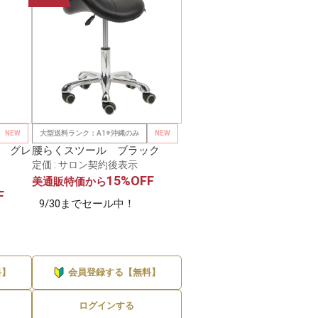
NEW
大型送料ランク：A1※沖縄のみ
NEW
 グレ
腰らくスツール ブラック
定価 : サロン契約後表示
15%OFF
美通販特価から
F
9/30までセール中！
料】
会員登録する【無料】
ログインする