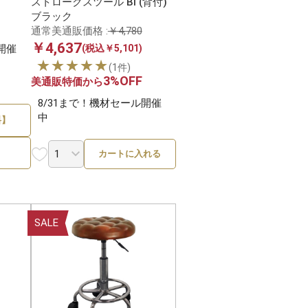
ストロークスツール Bi (背付)
ブラック
通常美通販価格 :
￥4,780
￥4,637
開催
(税込￥5,101)
2件
★★★★★
(1件)
3%OFF
美通販特価から
8/31まで！機材セール開催
中
料】
カートに入れる
SALE