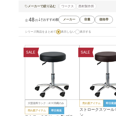
メーカーで絞り込む
ワークス
西村製作所
48
メーカー
容量
価格帯
おすすめ順
全
件
シリーズ商品をまとめて
表示しない
表示する
SALE
SALE
大型送料ランク：A1※沖縄のみ
売れ筋アイテム
即日発
ストロークスツール B
売れ筋アイテム
即日発送
ン