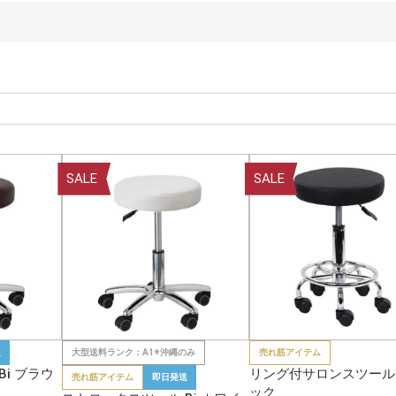
SALE
SALE
送
大型送料ランク：A1※沖縄のみ
売れ筋アイテム
i ブラウ
リング付サロンスツール
売れ筋アイテム
即日発送
ック