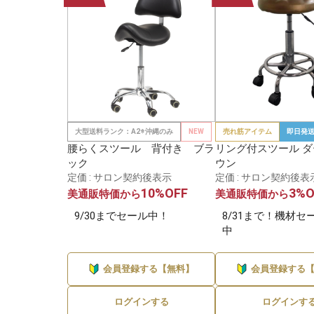
大型送料ランク：A2※沖縄のみ
NEW
売れ筋アイテム
即日発
腰らくスツール 背付き ブラ
リング付スツール 
ック
ウン
定価 : サロン契約後表示
定価 : サロン契約後表
10%OFF
3%O
美通販特価から
美通販特価から
9/30までセール中！
8/31まで！機材セ
中
会員登録する【無料】
会員登録する
ログインする
ログインす