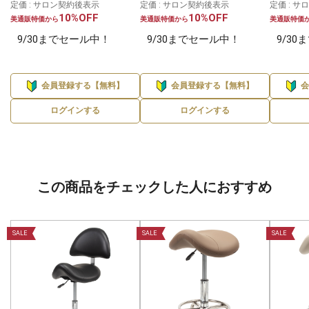
定価 : サロン契約後表示
定価 : サロン契約後表示
定価 : 
10%OFF
10%OFF
美通販特価から
美通販特価から
美通販特価
9/30までセール中！
9/30までセール中！
9/3
会員登録する【無料】
会員登録する【無料】
ログインする
ログインする
この商品をチェックした人におすすめ
SALE
SALE
SALE