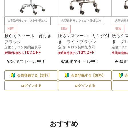
大型送料ランク：A2※沖縄のみ
大型送料ランク：A1※沖縄のみ
大型送料
NEW
NEW
NEW
腰らくスツール 背付き
腰らくスツール リング付
腰らく
ブラック
き ライトブラウン
き グ
定価 : サロン契約後表示
定価 : サロン契約後表示
定価 : 
10%OFF
10%OFF
美通販特価から
美通販特価から
美通販特価
9/30までセール中！
9/30までセール中！
9/3
会員登録する【無料】
会員登録する【無料】
ログインする
ログインする
おすすめ