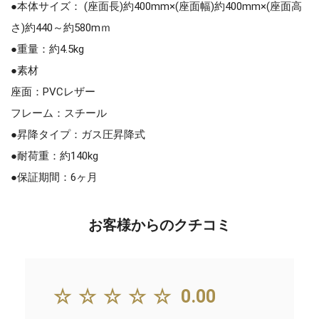
●本体サイズ： (座面長)約400mm×(座面幅)約400mm×(座面高
さ)約440～約580mｍ
●重量：約4.5kg
●素材
座面：PVCレザー
フレーム：スチール
●昇降タイプ：ガス圧昇降式
●耐荷重：約140kg
●保証期間：6ヶ月
お客様からのクチコミ
☆☆☆☆☆
0.00