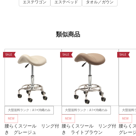
エステワゴン
エステベッド
タオル／ガウン
類似商品
SALE
SALE
SALE
大型送料ランク：A1※沖縄のみ
大型送料ランク：A1※沖縄のみ
大型送料
NEW
NEW
NEW
腰らくスツール リング付
腰らくスツール リング付
腰らく
き グレージュ
き ライトブラウン
グレー