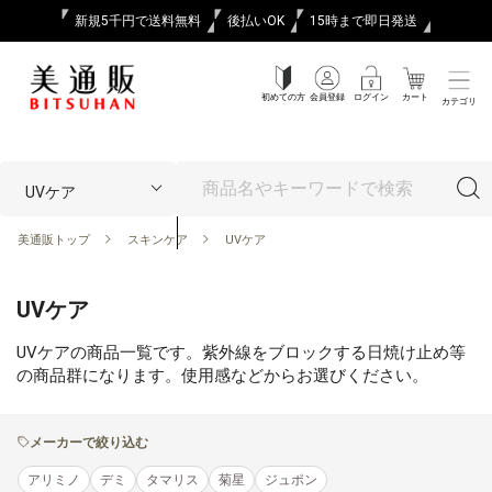
新規5千円で送料無料
後払いOK
15時まで即日発送
初めての方
会員登録
ログイン
カート
カテゴリ
美通販トップ
スキンケア
UVケア
UVケア
UVケアの商品一覧です。紫外線をブロックする日焼け止め等
の商品群になります。使用感などからお選びください。
メーカーで絞り込む
アリミノ
デミ
タマリス
菊星
ジュポン