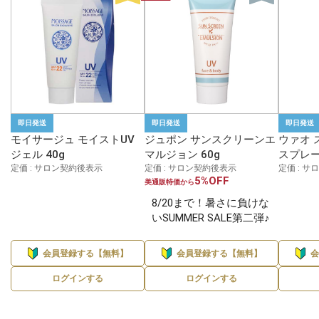
即日発送
即日発送
即日発送
モイサージュ モイストUV
ジュポン サンスクリーンエ
ウァオ 
ジェル 40g
マルジョン 60g
スプレー 
定価 : サロン契約後表示
定価 : サロン契約後表示
定価 : 
5%OFF
美通販特価から
8/20まで！暑さに負けな
いSUMMER SALE第二弾♪
会員登録する【無料】
会員登録する【無料】
ログインする
ログインする