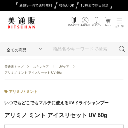
新規5千円で送料無料
後払いOK
15時まで即日発送
初めての方
会員登録
ログイン
カート
カテゴリ
美通販トップ
スキンケア
UVケア
アリミノ ミント アイスリセット UV 60g
アリミノ
/
ミント
いつでもどこでもマルチに使えるUVドライシャンプー
アリミノ ミント アイスリセット UV 60g