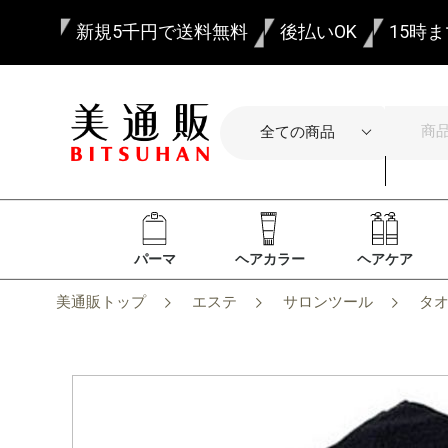
新規5千円で送料無料
後払いOK
15時
パーマ
ヘアカラー
ヘアケア
美通販トップ
エステ
サロンツール
タ