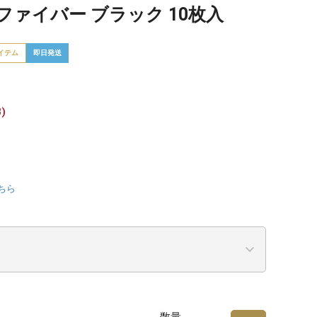
ァイバー ブラック 10枚入
イテム
即日発送
)
ちら
数量