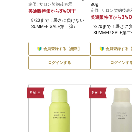
定価 : サロン契約後表示
80g
3%OFF
定価 : サロン契約後表
美通販特価から
1
3%O
美通販特価から
8/20まで！暑さに負けない
SUMMER SALE第二弾♪
8/20まで！暑さに
SUMMER SALE第
会員登録する【無料】
会員登録する
ログインする
ログインす
SALE
SALE