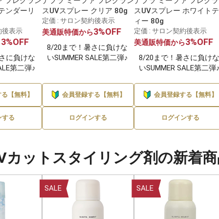
ァ フレグラン
ナプラ ミーファ フレグラン
ナプラ ミーファ フレグ
 テンダーリ
スUVスプレー クリア 80g
スUVスプレー ホワイト
定価 : サロン契約後表示
ィー 80g
3%OFF
約後表示
定価 : サロン契約後表示
美通販特価から
3%OFF
3%OFF
ら
美通販特価から
8/20まで！暑さに負けな
暑さに負けな
いSUMMER SALE第二弾♪
8/20まで！暑さに負け
SALE第二弾♪
いSUMMER SALE第二弾
する【無料】
会員登録する【無料】
会員登録する【無料】
ンする
ログインする
ログインする
UVカットスタイリング剤の新着商
SALE
SALE
メーカーを選んでブランドへ進む
ブランドを選ぶ →