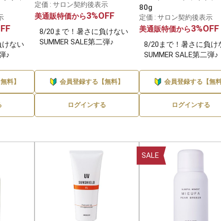
定価 : サロン契約後表示
80g
3%OFF
美通販特価から
示
定価 : サロン契約後表示
2
〜100ml・g未満
〜1,000円
FF
3%OFF
美通販特価から
8/20まで！暑さに負けない
ナプラ
ニューフラワー
9件
SUMMER SALE第二弾♪
負けない
8/20まで！暑さに負け
100〜300ml・g
1,000〜3,000円
二弾♪
SUMMER SALE第二弾♪
フォード / ミアンビューティ
アリミノ
2件
ー
300〜500ml・g
3,000〜5,000円
【無料】
会員登録する【無料】
会員登録する【無
500ml・g〜1L・kg
5,000〜10,000円
る
ログインする
ログインする
1L・kg以上
10,000円以上
SALE