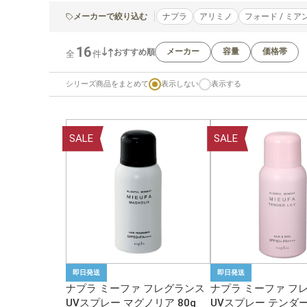
メーカーで絞り込む
ナプラ
アリミノ
フォード / ミ
16
メーカー
容量
価格帯
おすすめ順
全
件
シリーズ商品をまとめて
表示しない
表示する
SALE
SALE
即日発送
即日発送
ナプラ ミーファ フレグランス
ナプラ ミーファ フ
UVスプレー マグノリア 80g
UVスプレー テンダ