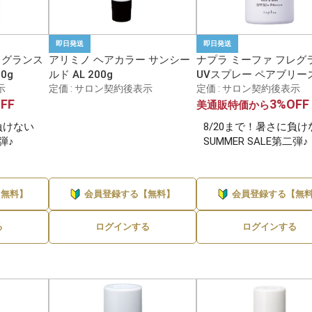
即日発送
即日発送
レグランス
アリミノ ヘアカラー サンシー
ナプラ ミーファ フレグ
0g
ルド AL 200g
UVスプレー ペアブリーズ
示
定価 : サロン契約後表示
定価 : サロン契約後表示
FF
3%OFF
美通販特価から
負けない
8/20まで！暑さに負け
二弾♪
SUMMER SALE第二弾♪
【無料】
会員登録する【無料】
会員登録する【無
る
ログインする
ログインする