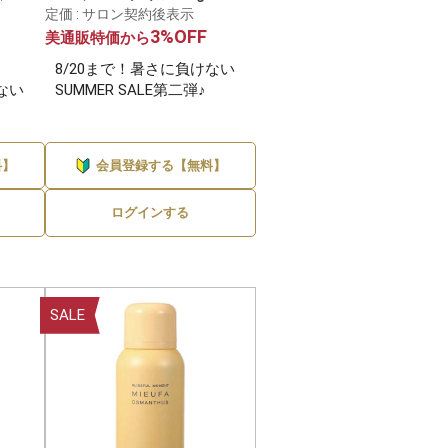
定価 : サロン契約後表示
3%OFF
美通販特価から
8/20まで！暑さに負けない
3件
ない
SUMMER SALE第二弾♪
2件
料】
会員登録する【無料】
ログインする
SALE