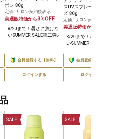
ラン
ナプラ ミーファ フレグラン
ナプラ 
ボン 80g
テ
スUVスプレー ペアブリー
スUVス
定価 : サロン契約後表示
ズ 80g
リーン 8
3%OFF
美通販特価から
定価 : サロン契約後表示
定価 :
3%OFF
美通販特価から
美通販
8/20まで！暑さに負けな
いSUMMER SALE第二弾♪
な
8/20まで！暑さに負けな
8/2
♪
いSUMMER SALE第二弾♪
いSUM
会員登録する【無料】
会員登録する【無料】
会
ログインする
ログインする
品
SALE
SALE
SALE