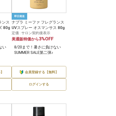
即日発送
ランス
ナプラ ミーファ フレグランス
 80g
UVスプレー オスマンサス 80g
定価 : サロン契約後表示
3%OFF
美通販特価から
ない
8/20まで！暑さに負けない
SUMMER SALE第二弾♪
料】
会員登録する【無料】
ログインする