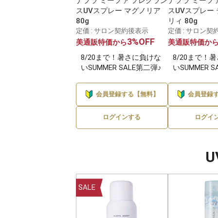
ナプラ ミーファ フレグラン
ナプラ ミーフ
スUVスプレー マグノリア
スUVスプレー
80g
リィ 80g
定価 : サロン契約後表示
定価 : サロン契
3%OFF
美通販特価から
美通販特価か
8/20まで！暑さに負けな
8/20まで！
いSUMMER SALE第二弾♪
いSUMMER 
会員登録する【無料】
会員登録
ログインする
ログイ
SALE