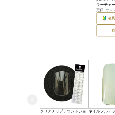
ラーチャート
定価 : サ
会員
ロ
クリアチップラウンドショ
ネイルフルチッ