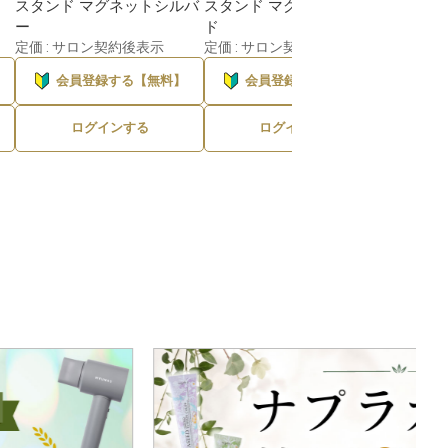
スタンド マグネットシルバ
スタンド マグネットゴール
カラーチ
ー
ド
リア
定価 : サロン契約後表示
定価 : サロン契約後表示
定価 :
会員登録する【無料】
会員登録する【無料】
会
ログインする
ログインする