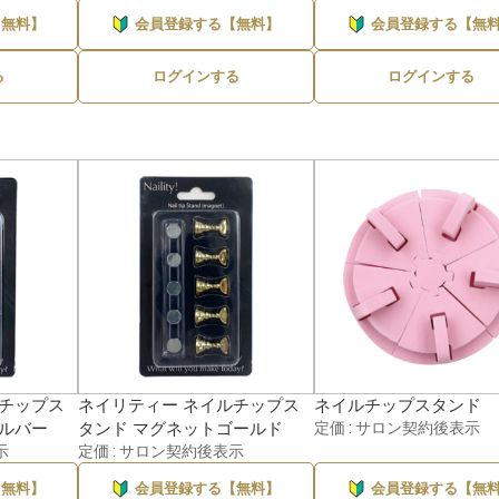
2
〜100ml・g未満
〜1,000円
【無料】
会員登録する【無料】
会員登録する【無
HANA
ネイリティー
5件
100〜300ml・g
1,000〜3,000円
る
ログインする
ログインする
アネックス
1件
300〜500ml・g
3,000〜5,000円
500ml・g〜1L・kg
5,000〜10,000円
1L・kg以上
10,000円以上
ルチップス
ネイリティー ネイルチップス
ネイルチップスタンド
シルバー
タンド マグネットゴールド
定価 : サロン契約後表示
示
定価 : サロン契約後表示
【無料】
会員登録する【無料】
会員登録する【無