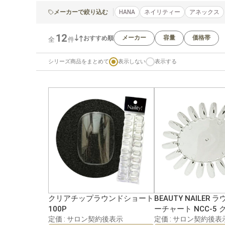
メーカーで絞り込む
HANA
ネイリティー
アネックス
12
メーカー
容量
価格帯
おすすめ順
全
件
シリーズ商品をまとめて
表示しない
表示する
クリアチップラウンドショート
BEAUTY NAILER
100P
ーチャート NCC-5 
定価 : サロン契約後表示
定価 : サロン契約後表