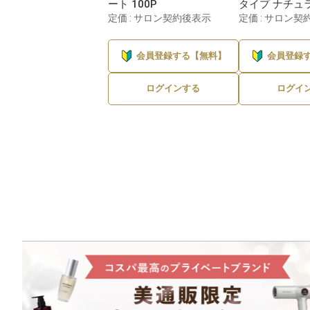
ート 100P
タイプ ナチュ
定価 : サロン契約後表示
定価 : サロン契
会員登録する【無料】
会員登録
ログインする
ログイ