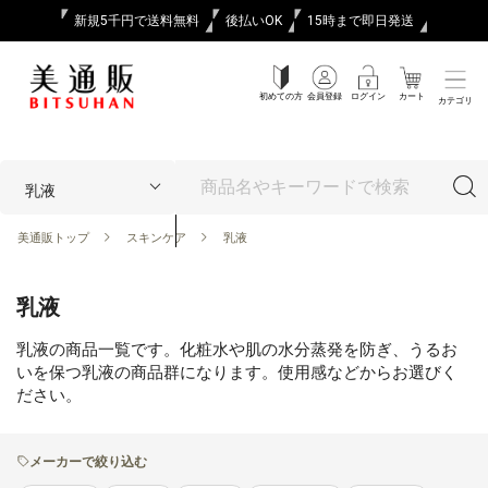
新規5千円で送料無料
後払いOK
15時まで即日発送
初めての方
会員登録
ログイン
カート
カテゴリ
美通販トップ
スキンケア
乳液
乳液
乳液の商品一覧です。化粧水や肌の水分蒸発を防ぎ、うるお
いを保つ乳液の商品群になります。使用感などからお選びく
ださい。
メーカーで絞り込む