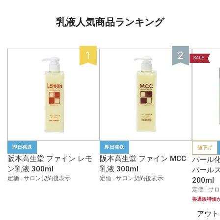
乳液人気商品ランキング
SALE
即日発送
即日発送
値下げ
阪本高生堂 ファイン レモ
阪本高生堂 ファイン MCC
パール化
ン乳液 300ml
乳液 300ml
パールス
定価 : サロン契約後表示
定価 : サロン契約後表示
200ml
定価 : 
美通販特価
アウト