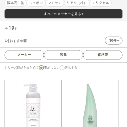
阪本高生堂
ジュポン
マミヤン
リアル（株）
エリクセル
すべてのメーカーを見る
19
全
件
30件
おすすめ順
メーカー
容量
価格帯
シリーズ商品をまとめて
表示しない
表示する