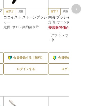
プ
値下げ
廃番
値下げ
廃番
値下げ
ココイスト ストーンプッシ
内海 プッシャーP011
キュー
ャー
定価 : サロン契約後表示
C203
50%OFF
定価 : サロン契約後表示
定価 :
美通販特価から
アウトレットセール実施
中
会員登録する【無料】
会員登録する【無料】
会
ログインする
ログインする