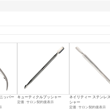
ルニッパー
キューティクルプッシャー
ネイリティー ステンレ
2
〜100ml・g未満
〜1,000円
定価 : サロン契約後表示
シャー
示
定価 : サロン契約後表示
HANA
内海
3件