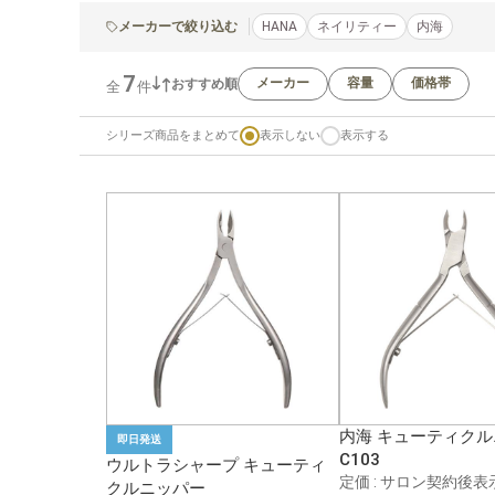
メーカーで絞り込む
HANA
ネイリティー
内海
7
メーカー
容量
価格帯
おすすめ順
全
件
シリーズ商品をまとめて
表示しない
表示する
内海 キューティク
即日発送
1
C103
ウルトラシャープ キューティ
定価 : サロン契約後表
クルニッパー