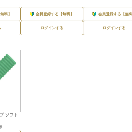
100〜300ml・g
1,000〜3,000円
ネイリティー
1件
【無料】
会員登録する【無料】
会員登録する【無
300〜500ml・g
3,000〜5,000円
る
ログインする
ログインする
500ml・g〜1L・kg
5,000〜10,000円
1L・kg以上
10,000円以上
プ ソフト
示