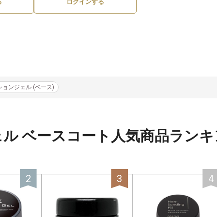
る
ログインする
ョンジェル (ベース)
ェル ベースコート人気商品ランキ