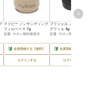
グ
マイビー ノンサンディング
プリジェル ノンサンディン
CND 
フィルベース 7g
グフィル 4g
クステ
定価 : サロン契約後表示
定価 : サロン契約後表示
7.3ml
定価 :
会員登録する【無料】
会員登録する【無料】
会
ログインする
ログインする