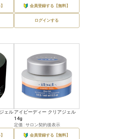
料】
会員登録する【無料】
ログインする
スジェル
アイビーディー クリアジェル
14g
定価 : サロン契約後表示
料】
会員登録する【無料】