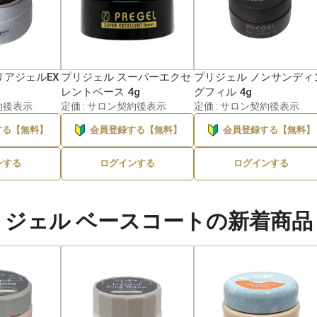
リアジェルEX
プリジェル スーパーエクセ
プリジェル ノンサンディ
レントベース 4g
グフィル 4g
約後表示
定価 : サロン契約後表示
定価 : サロン契約後表示
する【無料】
会員登録する【無料】
会員登録する【無料】
ンする
ログインする
ログインする
ジェル ベースコートの新着商品