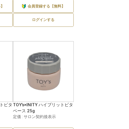
料】
会員登録する【無料】
ログインする
3件
2件
1件
1件
リットピタ
TOY’s×INITY ハイブリットピタ
ベース 25g
定価 : サロン契約後表示