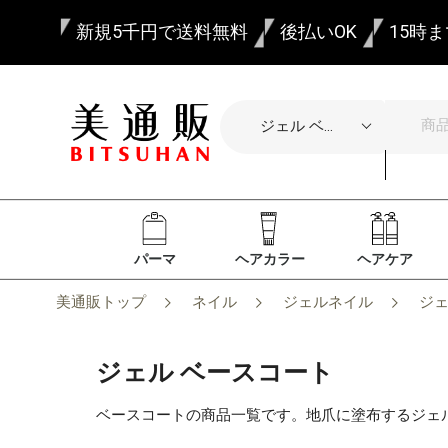
新規5千円で送料無料
後払いOK
15時
パーマ
ヘアカラー
ヘアケア
美通販トップ
ネイル
ジェルネイル
ジェ
ジェル ベースコート
ベースコートの商品一覧です。地爪に塗布するジェ