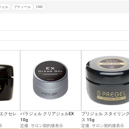
ジェル
プティール
CND
ーエクセレ
パラジェル クリアジェルEX
プリジェル スタイリン
10g
ス 15g
示
定価 : サロン契約後表示
定価 : サロン契約後表示