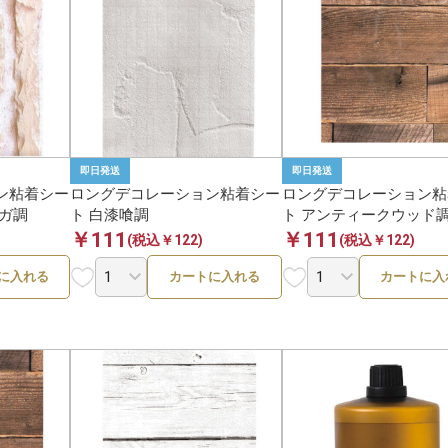
2
〜100ml・g未満
〜1,000円
ワークス
不二貿易
19件
14
100〜300ml・g
1,000〜3,000円
ライフオンプロダクツ
東谷
21件
2
300〜500ml・g
3,000〜5,000円
西村製作所
＆crew.
16件
1
即日発送
即日発送
500ml・g〜1L・kg
5,000〜10,000円
ン粘着シー
ロングデコレーション粘着シー
ロングデコレーション粘
イー・エフ・インターナショ
東谷
7件
ンガ調
ト 白漆喰調
ト アンティークウッド調
ナル
￥111
￥111
1L・kg以上
10,000円以上
(税込￥122)
(税込￥122)
フレーバーライフ
KINUJO
2件
に入れる
カートに入れる
カートに入