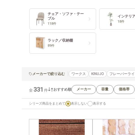
チェア・ソファ・テー
インテリ
ブル
18件
118件
ラック／収納棚
89件
メーカーで絞り込む
ワークス
KINUJO
フレーバーライ
331
メーカー
容量
価格帯
おすすめ順
全
件
シリーズ商品をまとめて
表示しない
表示する