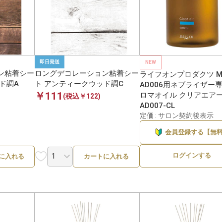
即日発送
NEW
ン粘着シー
ロングデコレーション粘着シー
ライフオンプロダクツ MR
ド調A
ト アンティークウッド調C
AD006用ネブライザー
￥111
ロマオイル クリアエアー
(税込￥122)
AD007-CL
定価 : サロン契約後表示
会員登録する【無
ログインする
に入れる
カートに入れる