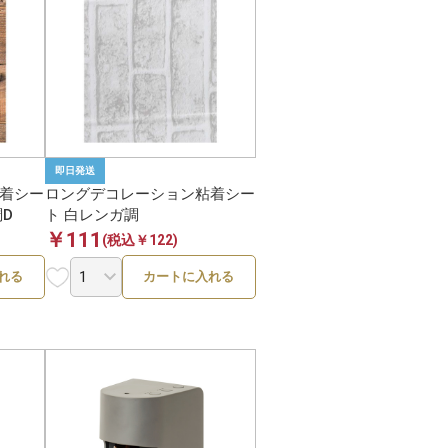
2件
1件
2件
即日発送
着シー
ロングデコレーション粘着シー
6件
D
ト 白レンガ調
￥111
(税込￥122)
1件
れる
カートに入れる