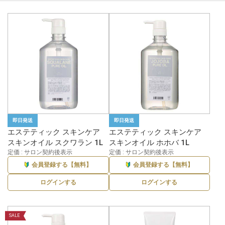
即日発送
即日発送
エステティック スキンケア
エステティック スキンケア
スキンオイル スクワラン 1L
スキンオイル ホホバ 1L
定価 : サロン契約後表示
定価 : サロン契約後表示
会員登録する【無料】
会員登録する【無料】
ログインする
ログインする
SALE