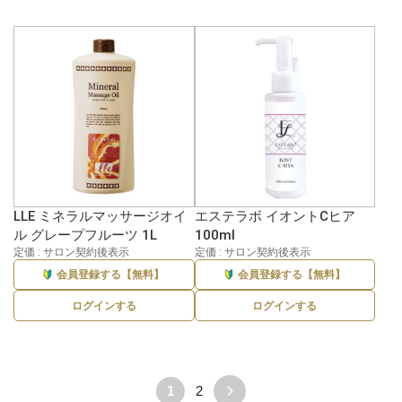
LLE ミネラルマッサージオイ
エステラボ イオントCヒア
ル グレープフルーツ 1L
100ml
定価 : サロン契約後表示
定価 : サロン契約後表示
会員登録する【無料】
会員登録する【無料】
ログインする
ログインする
1
2