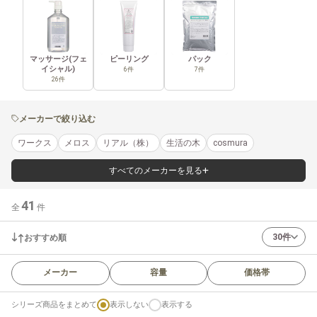
マッサージ(フェ
ピーリング
パック
イシャル)
6件
7件
26件
メーカーで絞り込む
ワークス
メロス
リアル（株）
生活の木
cosmura
すべてのメーカーを見る
41
全
件
30件
おすすめ順
メーカー
容量
価格帯
シリーズ商品をまとめて
表示しない
表示する