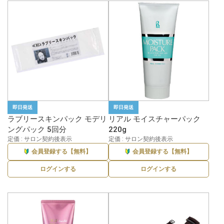
即日発送
即日発送
ラブリースキンパック モデリ
リアル モイスチャーパック
ングパック 5回分
220g
定価 : サロン契約後表示
定価 : サロン契約後表示
会員登録する【無料】
会員登録する【無料】
ログインする
ログインする