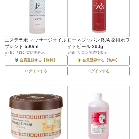
エステラボ マッサージオイル
ローネジャパン RJA 薬用ホワ
ブレンド 500ml
イトピール 200g
定価 : サロン契約後表示
定価 : サロン契約後表示
会員登録する【無料】
会員登録する【無料】
ログインする
ログインする