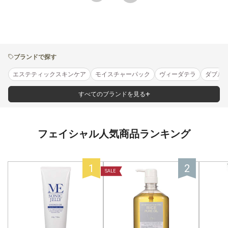
ブランドで探す
エステティックスキンケア
モイスチャーパック
ヴィーダテラ
ダブル
すべてのブランドを見る
フェイシャル人気商品ランキング
SALE