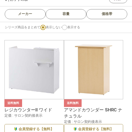
メーカー
容量
価格帯
シリーズ商品をまとめて
表示しない
表示する
送料無料
送料無料
レジカウンターⅡ ワイド
アマンドカウンダー SHRC ナ
定価 : サロン契約後表示
チュラル
定価 : サロン契約後表示
会員登録する【無料】
会員登録する【無料】