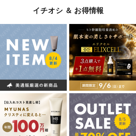
イチオシ ＆ お得情報