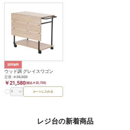
送料無料
ウッド調 グレイスワゴン
定価 :
￥36,000
￥21,580
(税込￥23,738)
カートに入れる
レジ台の新着商品