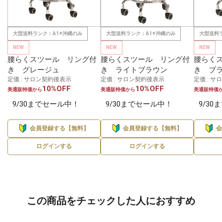
大型送料ランク：A1※沖縄のみ
大型送料ランク：A1※沖縄のみ
大型送料
NEW
NEW
NEW
腰らくスツール リング付
腰らくスツール リング付
腰らく
き グレージュ
き ライトブラウン
き ブ
定価 : サロン契約後表示
定価 : サロン契約後表示
定価 : 
10%OFF
10%OFF
美通販特価から
美通販特価から
美通販特価
9/30までセール中！
9/30までセール中！
9/3
会員登録する【無料】
会員登録する【無料】
ログインする
ログインする
この商品をチェックした人におすすめ