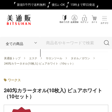
新規5千円で送料無料
後払いOK
15時まで即日発送
初めての方
会員登録
ログイン
カート
カテゴリ
美通販トップ
エステ
サロンツール
タオル／ガウン
240匁カラータオル(10枚入) ピュアホワイト（10セット）
ワークス
240匁カラータオル(10枚入) ピュアホワイト
（10セット）