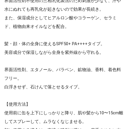
界面活性剤不使用の三相乳化製法のため刺激が少なく、汗や
水にぬれても再乳化が起きないので効果が長続き。
また、保湿成分としてヒアルロン酸やコラーゲン、セラミ
ド、植物由来オイルなどを配合。
髪・顔・体の全身に使えるSPF50+ PA++++タイプ。
美容成分で保湿しながら全身を紫外線から守れる。
界面活性剤、エタノール、パラベン、鉱物油、香料、着色料
フリー。
白浮きせず、石けんで落とせるタイプ。
【使用方法】
使用前に缶を上下にしっかりと降り、肌や髪から10〜15cm離
してスプレーして、ムラなくなじませる。