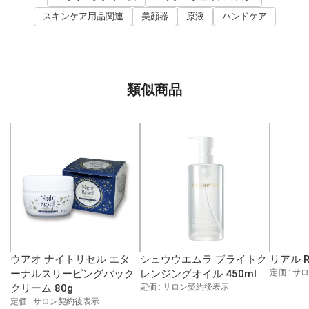
スキンケア用品関連
美顔器
原液
ハンドケア
類似商品
ウアオ ナイトリセル エタ
シュウウエムラ ブライトク
リアル R
ーナルスリーピングパック
レンジングオイル 450ml
定価 : 
クリーム 80g
定価 : サロン契約後表示
定価 : サロン契約後表示