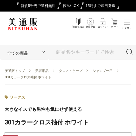
新規5千円で送料無料
後払いOK
15時まで即日発送
初めての方
会員登録
ログイン
カート
カテゴリ
美通販トップ
美容用品
クロス・ケープ
シャンプー用
301カラークロス袖付 ホワイト
ワークス
大きなイスでも男性も気にせず使える
301カラークロス袖付 ホワイト