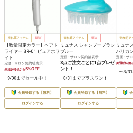
売れ筋アイテム
NEW
売れ筋アイテム
NEW
売れ筋ア
【数量限定カラー】ヘアド
ミュナス シャンプーブラシ
ミュナス
ライヤー BR-01 ピュアホワ
ブルー
バリカン
イト
定価 : サロン契約後表示
定価 : 
3点ご注文ごとに1点プレゼ
定価 : サロン契約後表示
美通販特価
5%OFF
ント！
美通販特価から
〜8/3
9/30までセール中！
8/31までプラスワン！
会員登録する【無料】
会員登録する【無料】
ログインする
ログインする