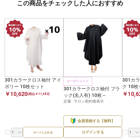
この商品をチェックした人におすすめ
301カラークロス袖付 アイ
301カ
オーダーメイド
ボリー 10枚セット
ク 10
301カラークロス袖付 ブラ
￥10,620
￥10,6
(税込￥11,682)
ック(名入有) 10枚～
定価 : サロン契約後表示
会員登録する【無料】
ログインする
カートに入れる