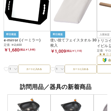
即日発送
即日発送
入荷未定
e-mirror (イーミラー)
使い捨てフェイスタオル 30
トリコイ
定価 :
￥2,600
枚入
イビル 
￥1,680
(税込￥1,848)
￥1,009
定価 : 
(税込￥1,110)
★★☆
カートに入れる
カートに入れる
訪問用品／器具の新着商品