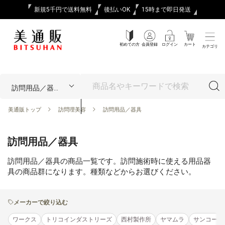
新規5千円で送料無料
後払いOK
15時まで即日発送
初めての方
会員登録
ログイン
カート
カテゴリ
美通販トップ
訪問理美容
訪問用品／器具
訪問用品／器具
訪問用品／器具の商品一覧です。訪問施術時に使える用品器
具の商品群になります。種類などからお選びください。
メーカーで絞り込む
ワークス
トリコインダストリーズ
西村製作所
ヤマムラ
サンコー