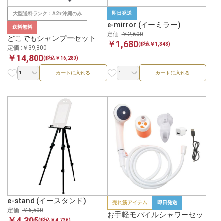
即日発送
大型送料ランク：A2※沖縄のみ
e-mirror (イーミラー)
送料無料
定価 :
￥2,600
どこでもシャンプーセット
￥1,680
(税込￥1,848)
定価 :
￥39,800
￥14,800
(税込￥16,280)
カートに入れる
カートに入れる
e-stand (イースタンド)
売れ筋アイテム
即日発送
定価 :
￥6,500
お手軽モバイルシャワーセッ
￥4,305
(税込￥4,736)