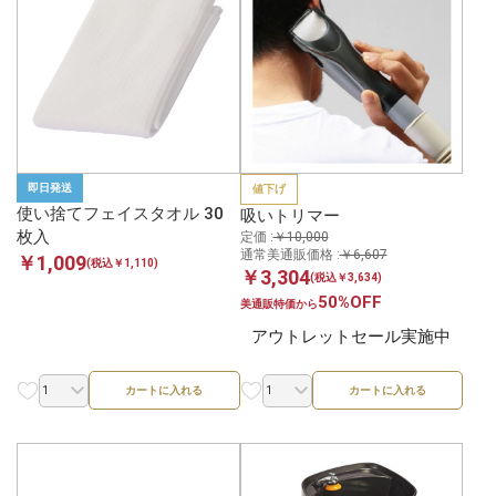
即日発送
値下げ
使い捨てフェイスタオル 30
吸いトリマー
枚入
定価 :
￥10,000
通常美通販価格 :
￥6,607
￥1,009
(税込￥1,110)
￥3,304
(税込￥3,634)
50%OFF
美通販特価から
アウトレットセール実施中
カートに入れる
カートに入れる