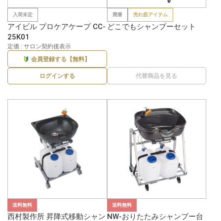
入荷未定
廃番
売れ筋アイテム
アイビル プロケアケープ CC-
どこでもシャンプーセット
25K01
定価 : サロン契約後表示
会員登録する【無料】
代替商品を見る
ログインする
送料無料
送料無料
西村製作所 昇降式移動シャン
NW-おりたたみシャンプー台