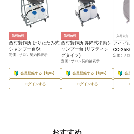
送料無料
送料無料
入荷未定
西村製作所 折りたたみ式
西村製作所 昇降式移動シ
アイビル
シャンプー台St
ャンプー台 (リフティン
CC-25K0
定価 : サロン契約後表示
グタイプ)
定価 : サロ
定価 : サロン契約後表示
会員登録する【無料】
会員登録する【無料】
会員
ログインする
ログインする
ロ
おすすめ