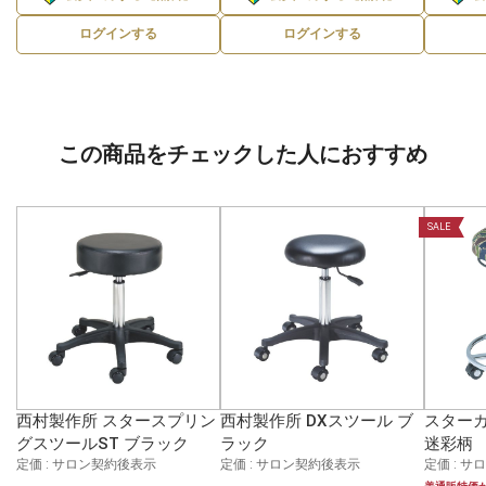
ログインする
ログインする
この商品をチェックした人におすすめ
SALE
西村製作所 スタースプリン
西村製作所 DXスツール ブ
スター
グスツールST ブラック
ラック
迷彩柄
定価 : サロン契約後表示
定価 : サロン契約後表示
定価 : 