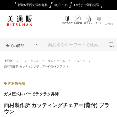
新規5千円で送料無料
後払いOK
15時まで即日発送
初めての方
会員登録
ログイン
カート
カテゴリ
美通販トップ
エステ
サロンツール
スツール
西村製作所 カッティングチェアー(背付) ブラウン
西村製作所
ガス圧式レバーでラクラク昇降
西村製作所 カッティングチェアー(背付) ブラ
ウン