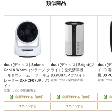
類似商品
duux(デュクス) Solano
duux(デュクス) Bright(ブ
duux(
Cool & Warm（ソラーノ ク
ライト) 空気清浄機
イド) 
ール＆ウォーム） サーキュ
DXPU07JP ホワイト
機 DXP
レーター DXHCF07JP ホワ
定価 : サロン契約後表示
定価 : 
イト
定価 : サロン契約後表示
会員登録する【無料】
会員登録する【無料】
ログインする
ログインする