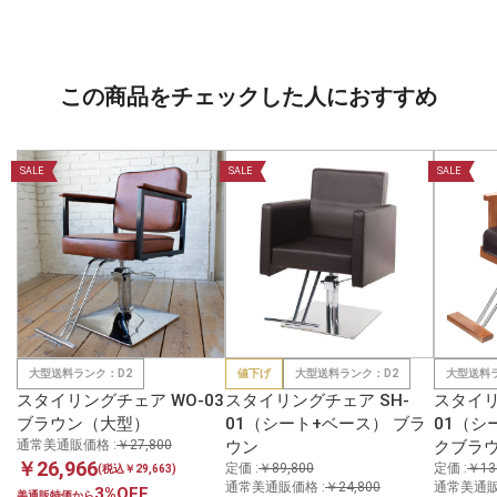
この商品をチェックした人におすすめ
SALE
SALE
SALE
大型送料ランク：D2
値下げ
大型送料ランク：D2
大型送料
スタイリングチェア WO-03
スタイリングチェア SH-
スタイリ
ブラウン（大型）
01（シート+ベース） ブラ
01（シ
通常美通販価格 :
￥27,800
ウン
クブラ
￥26,966
定価 :
￥89,800
定価 :
￥13
(税込￥29,663)
通常美通販価格 :
￥24,800
通常美通販
3%OFF
美通販特価から