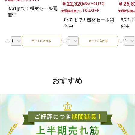
￥22,320
￥26,8
(税込￥24,552)
8/31まで！機材セール開
10%OFF
美通販特価から
美通販特価
催中
8/31まで！機材セール開
8/3
催中
催中
カートに入れる
カートに入れる
おすすめ