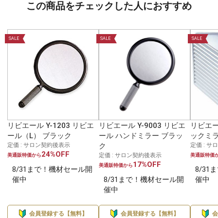
この商品をチェックした人におすすめ
SALE
SALE
SALE
リビエール Y-1203 リビエ
リビエール Y-9003 リビエ
リビエール
ール（L） ブラック
ール ハンドミラー ブラッ
ックミラ
定価 : サロン契約後表示
ク
定価 : 
24%OFF
定価 : サロン契約後表示
美通販特価から
美通販特価
17%OFF
美通販特価から
8/31まで！機材セール開
8/3
催中
8/31まで！機材セール開
催中
催中
会員登録する【無料】
会員登録する【無料】