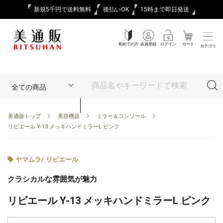
新規5千円で送料無料
後払いOK
15時まで即日発送
初めての方
会員登録
ログイン
カート
カテゴリ
美通販トップ
美容機器
ミラー＆コンソール
リビエール Y-13 メッキハンドミラーL ピンク
ヤマムラ
/
リビエール
クラシカルな雰囲気が魅力
リビエール Y-13 メッキハンドミラーL ピンク