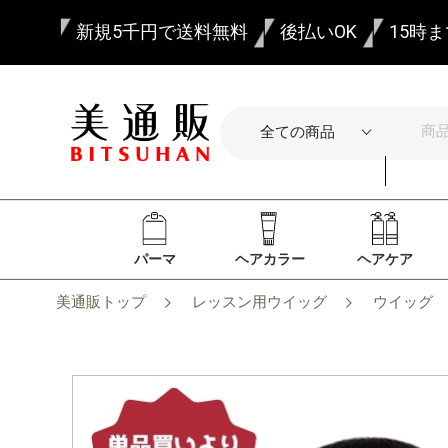
新規5千円で送料無料
後払いOK
15時
パーマ
ヘアカラー
ヘアケア
美通販トップ
レッスン用ウイッグ
ウイッグ