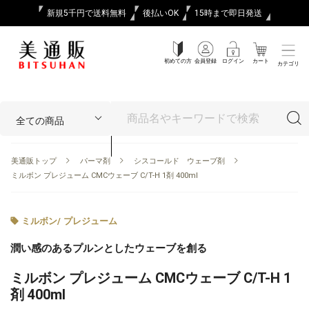
新規5千円で送料無料
後払いOK
15時まで即日発送
初めての方
会員登録
ログイン
カート
カテゴリ
美通販トップ
パーマ剤
シスコールド ウェーブ剤
ミルボン プレジューム CMCウェーブ C/T-H 1剤 400ml
ミルボン
/
プレジューム
潤い感のあるプルンとしたウェーブを創る
ミルボン プレジューム CMCウェーブ C/T-H 1
剤 400ml