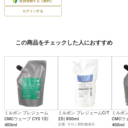
会員登録する【無料】
ログインする
この商品をチェックした人におすすめ
ミルボン プレジューム
ミルボン プレジュームC/T
ミルボン
CMCウェーブ CYS 1剤
2剤 800ml
CMCウェ
400ml
定価 : サロン契約後表示
400ml