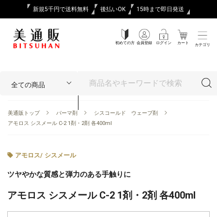
新規5千円で送料無料
後払いOK
15時まで即日発送
初めての方
会員登録
ログイン
カート
カテゴリ
美通販トップ
パーマ剤
シスコールド ウェーブ剤
アモロス シスメール C-2 1剤・2剤 各400ml
アモロス
/
シスメール
ツヤやかな質感と弾力のある手触りに
アモロス シスメール C-2 1剤・2剤 各400ml