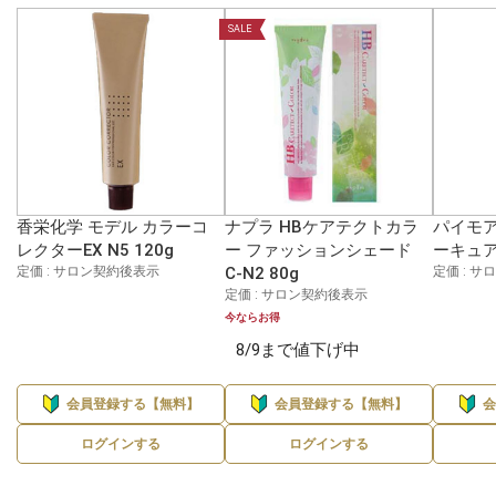
SALE
香栄化学 モデル カラーコ
ナプラ HBケアテクトカラ
パイモア
レクターEX N5 120g
ー ファッションシェード
ーキュア 
定価 : サロン契約後表示
C-N2 80g
定価 : 
定価 : サロン契約後表示
今ならお得
8/9まで値下げ中
会員登録する【無料】
会員登録する【無料】
ログインする
ログインする