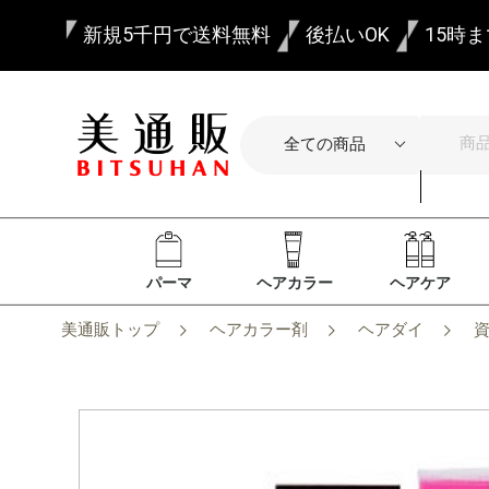
新規5千円で送料無料
後払いOK
15時
パーマ
ヘアカラー
ヘアケア
美通販トップ
ヘアカラー剤
ヘアダイ
資