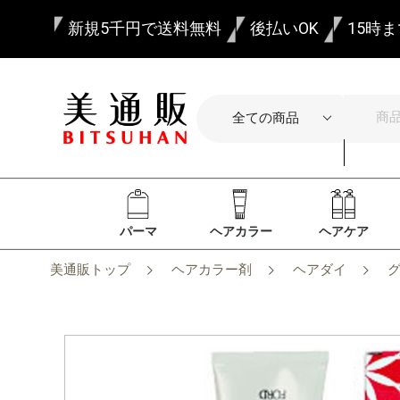
新規5千円で送料無料
後払いOK
15時
パーマ
ヘアカラー
ヘアケア
美通販トップ
ヘアカラー剤
ヘアダイ