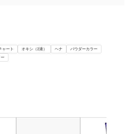
チャート
オキシ（2液）
ヘナ
パウダーカラー
ラー